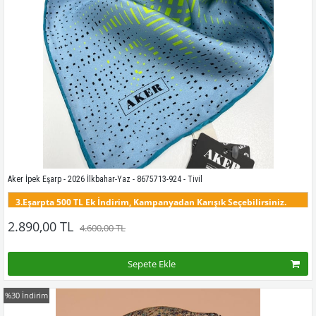
Kampanyadaki tüm modelleri görmek için buraya tıkla
Aker İpek Eşarp - 2026 İlkbahar-Yaz - 8675713-924 - Tivil
3.Eşarpta 500 TL Ek İndirim, Kampanyadan Karışık Seçebilirsiniz.
Bu modelin tüm renklerini görmek için buraya tıklayınız
2.890,00 TL
4.600,00 TL
Sepete Ekle
%30
İndirim