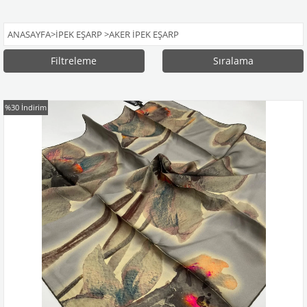
ANASAYFA
>
İPEK EŞARP
>
AKER İPEK EŞARP
Filtreleme
Sıralama
%30
İndirim