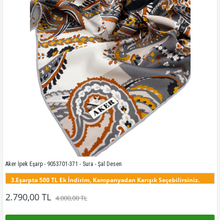
Kampanyadaki tüm modelleri görmek için buraya tıkla
Aker İpek Eşarp - 9053701-371 - Sura - Şal Desen
3.Eşarpta 500 TL Ek İndirim, Kampanyadan Karışık Seçebilirsiniz.
Aker Eşarp Model 9038, Bu modelin tüm renklerini görmek için buraya tıklayınız
2.790,00 TL
4.000,00 TL