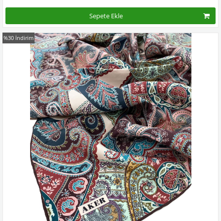
Sepete Ekle
%30
İndirim
Kampanyadaki tüm modelleri görmek için buraya tıkla