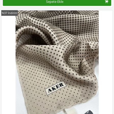
Sepete Ekle
%37
İndirim
Kampanyadaki tüm modelleri görmek için buraya tıkla