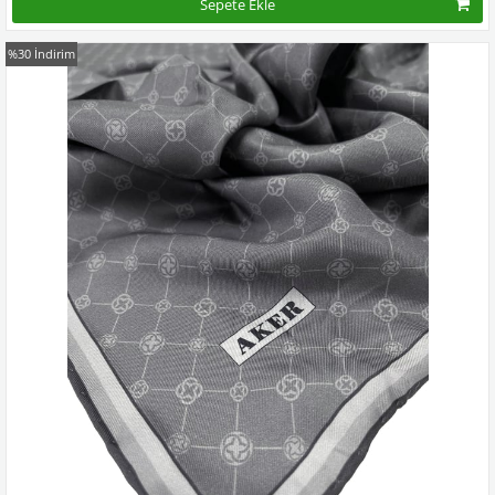
Sepete Ekle
%30
İndirim
Kampanyadaki tüm modelleri görmek için buraya tıkla