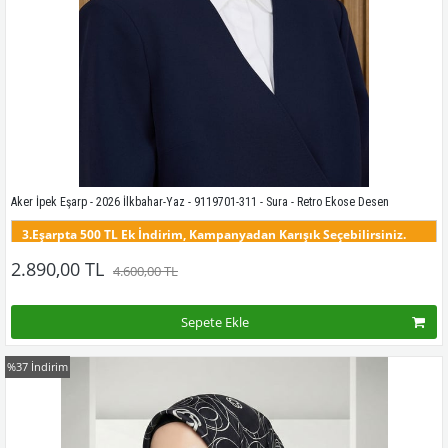
Aker İpek Eşarp - 2026 İlkbahar-Yaz - 9119701-311 - Sura - Retro Ekose Desen
3.Eşarpta 500 TL Ek İndirim, Kampanyadan Karışık Seçebilirsiniz.
Bu modelin tüm renklerini görmek için buraya tıklayınız
2.890,00 TL
4.600,00 TL
Sepete Ekle
%37
İndirim