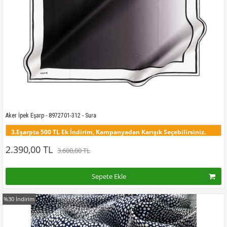
Aker İpek Eşarp - 8972701-312 - Sura
3.Eşarpta 500 TL Ek İndirim, Kampanyadan Karışık Seçebilirsiniz.
Aker Eşarp Model 89727, Bu modelin tüm renklerini görmek için buraya tıklayınız
2.390,00 TL
3.600,00 TL
Sepete Ekle
%30
İndirim