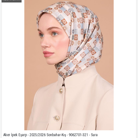
Kampanyadaki tüm modelleri görmek için buraya tıkla
Aker İpek Eşarp - 2025/2026 Sonbahar-Kış - 9062701-321 - Sura