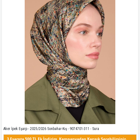
Kampanyadaki tüm modelleri görmek için buraya tıkla
Aker İpek Eşarp - 2025/2026 Sonbahar-Kış - 9074701-311 - Sura
3.Eşarpta 500 TL Ek İndirim, Kampanyadan Karışık Seçebilirsiniz.