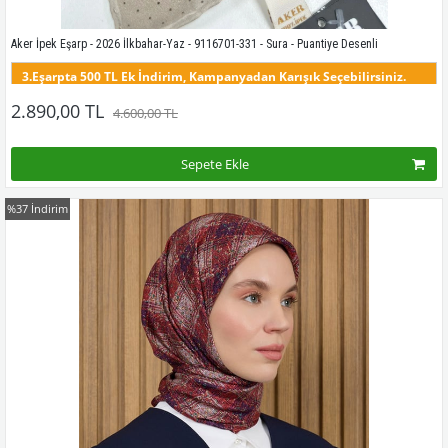
Aker İpek Eşarp - 2026 İlkbahar-Yaz - 9116701-331 - Sura - Puantiye Desenli
3.Eşarpta 500 TL Ek İndirim, Kampanyadan Karışık Seçebilirsiniz.
Bu modelin tüm renklerini görmek için buraya tıklayınız
2.890,00 TL
4.600,00 TL
Sepete Ekle
%37
İndirim
Kampanyadaki tüm modelleri görmek için buraya tıkla