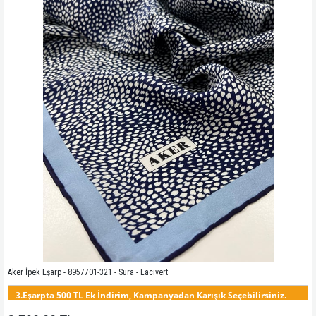
Kampanyadaki tüm modelleri görmek için buraya tıkla
Aker İpek Eşarp - 8957701-321 - Sura - Lacivert
3.Eşarpta 500 TL Ek İndirim, Kampanyadan Karışık Seçebilirsiniz.