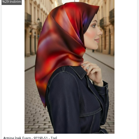
%29
İndirim
Kampanyadaki tüm modelleri görmek için buraya tıkla
Armine İpek Eşarp - 9229D-51 - Tivil