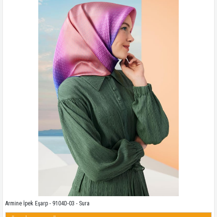
Kampanyadaki tüm modelleri görmek için buraya tıkla
Armine İpek Eşarp - 9104D-03 - Sura