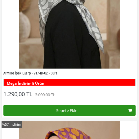
Armine İpek Eşarp - 9174D-02 - Sura
Mega İndirimli Ürün
Bu desenin tüm renklerini görmek için buraya tıklayınız
1.290,00 TL
3.000,00 TL
Sepete Ekle
%57
İndirim