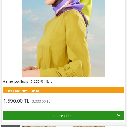
Armine İpek Eşarp - 9125D-53 - Sura
Özel İndirimli Ürün
Bu desenin tüm renklerini görmek için buraya tıklayınız
1.590,00 TL
3.000,00 TL
Sepete Ekle