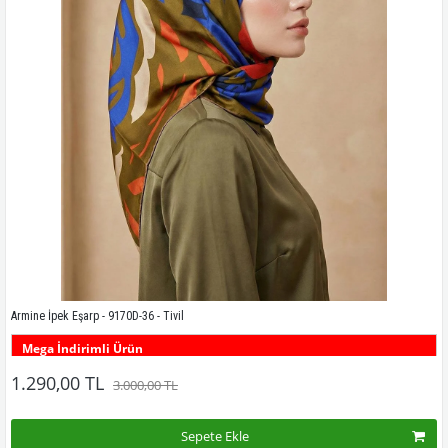
Armine İpek Eşarp - 9170D-36 - Tivil
Mega İndirimli Ürün
Bu desenin tüm renklerini görmek için buraya tıklayınız
1.290,00 TL
3.000,00 TL
Sepete Ekle