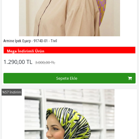
Armine İpek Eşarp - 9174D-01 - Tivil
Mega İndirimli Ürün
Bu desenin tüm renklerini görmek için buraya tıklayınız
1.290,00 TL
3.000,00 TL
Sepete Ekle
%57
İndirim
Kampanyadaki tüm modelleri görmek için buraya tıkla