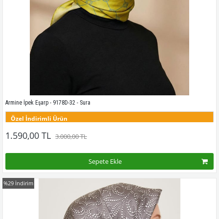
Armine İpek Eşarp - 9178D-32 - Sura
Özel İndirimli Ürün
Bu desenin tüm renklerini görmek için buraya tıklayınız
1.590,00 TL
3.000,00 TL
Sepete Ekle
%29
İndirim