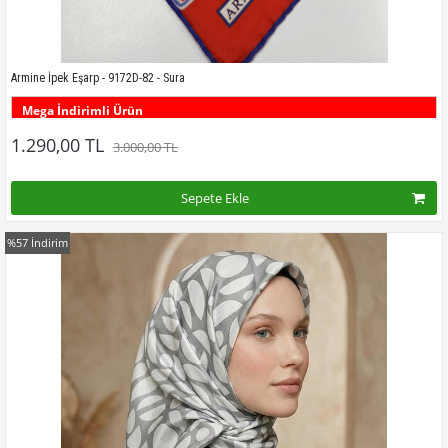
Armine İpek Eşarp - 9172D-82 - Sura
Mega İndirimli Ürün
Bu desenin tüm renklerini görmek için buraya tıklayınız
1.290,00 TL
3.000,00 TL
Sepete Ekle
%57
İndirim
Kampanyadaki tüm modelleri görmek için buraya tıkla