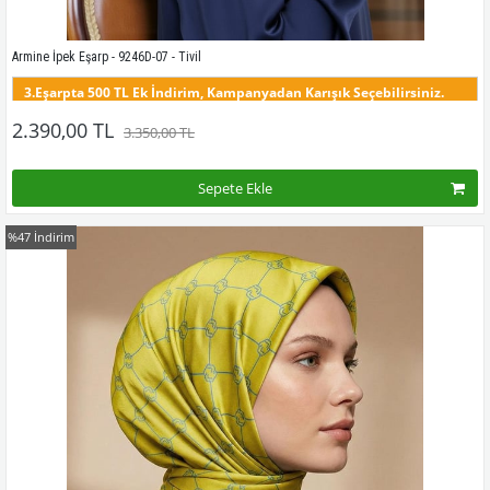
Armine İpek Eşarp - 9246D-07 - Tivil
3.Eşarpta 500 TL Ek İndirim, Kampanyadan Karışık Seçebilirsiniz.
Bu desenin tüm renklerini görmek için buraya tıklayınız
2.390,00 TL
3.350,00 TL
Sepete Ekle
%47
İndirim
Kampanyadaki tüm modelleri görmek için buraya tıkla