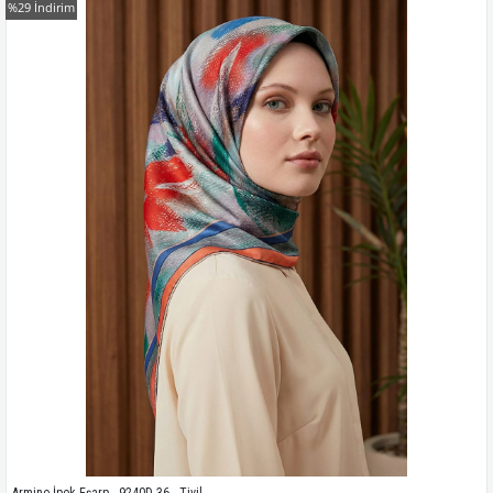
%29
İndirim
Kampanyadaki tüm modelleri görmek için buraya tıkla
Armine İpek Eşarp - 9240D-36 - Tivil