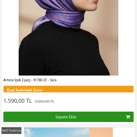
Armine İpek Eşarp - 9178D-07 - Sura
Özel İndirimli Ürün
Bu desenin tüm renklerini görmek için buraya tıklayınız
1.590,00 TL
3.000,00 TL
Sepete Ekle
%47
İndirim