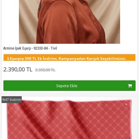
Armine İpek Eşarp - 9233D-84 - Tivil
3.Eşarpta 500 TL Ek İndirim, Kampanyadan Karışık Seçebilirsiniz.
Bu desenin tüm renklerini görmek için buraya tıklayınız
2.390,00 TL
3.350,00 TL
Sepete Ekle
%47
İndirim
Kampanyadaki tüm modelleri görmek için buraya tıkla