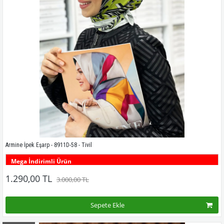
Armine İpek Eşarp - 8911D-58 - Tivil
Mega İndirimli Ürün
Bu desenin tüm renklerini görmek için buraya tıklayınız
1.290,00 TL
3.000,00 TL
Sepete Ekle