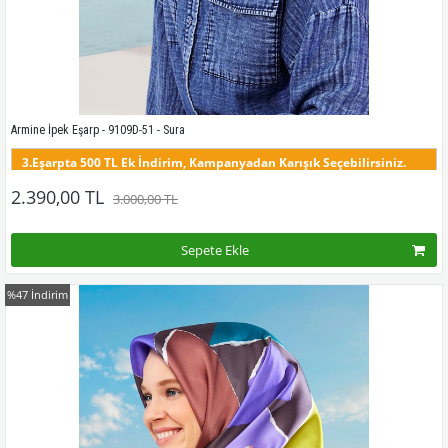
Armine İpek Eşarp - 9109D-51 - Sura
3.Eşarpta 500 TL Ek İndirim, Kampanyadan Karışık Seçebilirsiniz.
Bu desenin tüm renklerini görmek için buraya tıklayınız
2.390,00 TL
3.000,00 TL
Sepete Ekle
%47
İndirim
Kampanyadaki tüm modelleri görmek için buraya tıkla