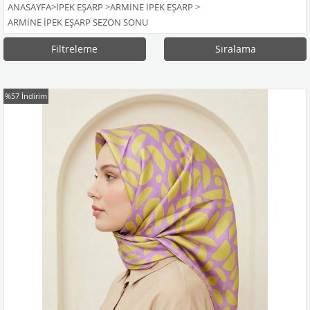
ANASAYFA
>
İPEK EŞARP
>
ARMİNE İPEK EŞARP
>
ARMINE İPEK EŞARP SEZON SONU
Filtreleme
Sıralama
%57
İndirim