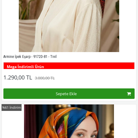
Armine İpek Eşarp - 9172D-81 - Tivil
Mega İndirimli Ürün
Bu desenin tüm renklerini görmek için buraya tıklayınız
1.290,00 TL
3.000,00 TL
Sepete Ekle
%61
İndirim
Kampanyadaki tüm modelleri görmek için buraya tıkla