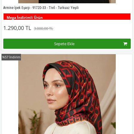
Armine İpek Eşarp - 9172D-33 - Tivil - Turkuaz Yeşili
Mega İndirimli Ürün
Bu desenin tüm renklerini görmek için buraya tıklayınız
1.290,00 TL
3.000,00 TL
Sepete Ekle
%57
İndirim
Kampanyadaki tüm modelleri görmek için buraya tıkla