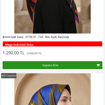
Armine İpek Eşarp - 9170D-01 - Tivil - Mor, Siyah, Narçiçeği
Mega İndirimli Ürün
Bu desenin tüm renklerini görmek için buraya tıklayınız
1.290,00 TL
3.000,00 TL
Sepete Ekle
%57
İndirim
Kampanyadaki tüm modelleri görmek için buraya tıkla