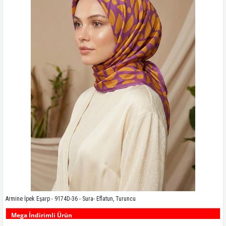
Kampanyadaki tüm modelleri görmek için buraya tıkla
Armine İpek Eşarp - 9174D-36 - Sura- Eflatun, Turuncu
Mega İndirimli Ürün