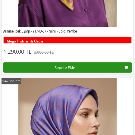
Armine İpek Eşarp - 9174D-57 - Sura - Gold, Pembe
Mega İndirimli Ürün
Bu desenin tüm renklerini görmek için buraya tıklayınız
1.290,00 TL
3.000,00 TL
Sepete Ekle
%47
İndirim
Kampanyadaki tüm modelleri görmek için buraya tıkla