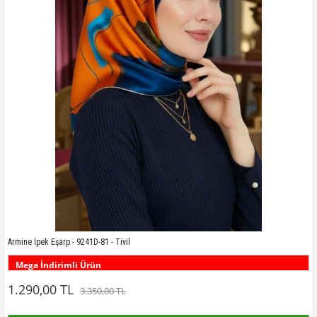
Armine İpek Eşarp - 9241D-81 - Tivil
Mega İndirimli Ürün
Bu desenin tüm renklerini görmek için buraya tıklayınız
1.290,00 TL
3.350,00 TL