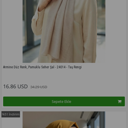
Armine Düz Renk, Pamuklu Seher Şal - 24014 - Taş Rengi
Bu modelin tüm renkleri için tıklayınız
16.86 USD
34.29 USD
Sepete Ekle
%51
İndirim