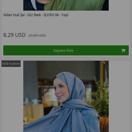
Sultan Vual Şal - Düz Renk - SLV001-06 - Yeşil
Bu modelin tüm renkleri için tıklayınız
8.29 USD
20.00 USD
Sepete Ekle
%59
İndirim