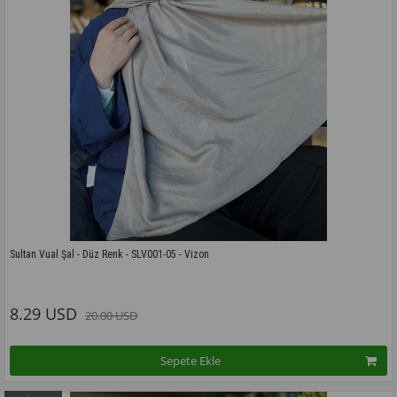
Sultan Vual Şal - Düz Renk - SLV001-05 - Vizon
Bu modelin tüm renkleri için tıklayınız
8.29 USD
20.00 USD
Sepete Ekle