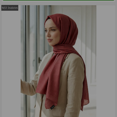
%51
İndirim