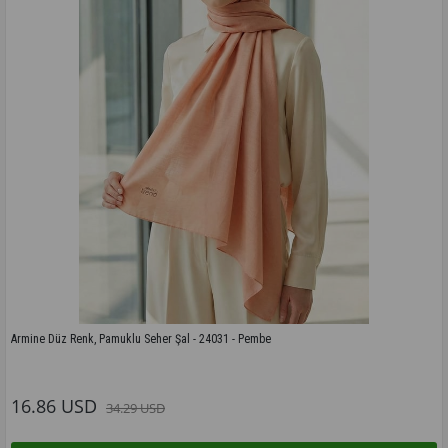
Armine Düz Renk, Pamuklu Seher Şal - 24031 - Pembe
Bu modelin tüm renkleri için tıklayınız
16.86 USD
34.29 USD