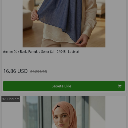
Armine Düz Renk, Pamuklu Seher Şal - 24048 - Lacivert
Bu modelin tüm renkleri için tıklayınız
16.86 USD
34.29 USD
Sepete Ekle
%51
İndirim