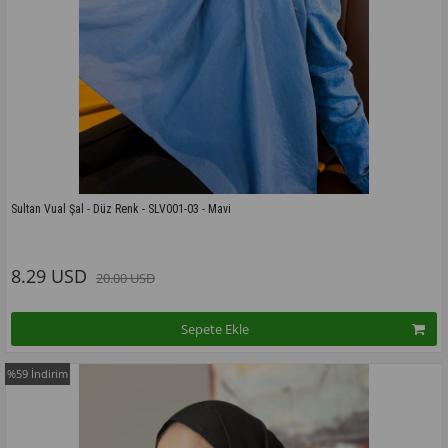
Sultan Vual Şal - Düz Renk - SLV001-03 - Mavi
Bu modelin tüm renkleri için tıklayınız
8.29 USD
20.00 USD
Sepete Ekle
%59
İndirim