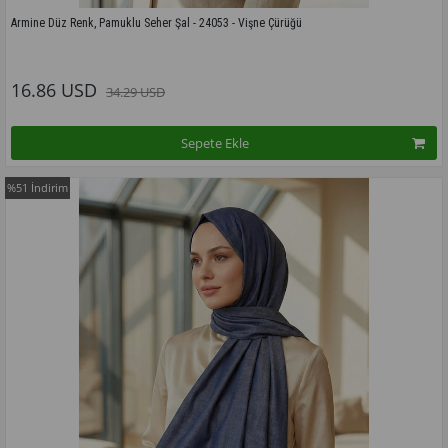
Armine Düz Renk, Pamuklu Seher Şal - 24053 - Vişne Çürüğü
Bu modelin tüm renkleri için tıklayınız
16.86 USD
34.29 USD
Sepete Ekle
%51
İndirim