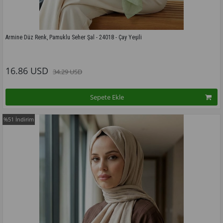
Armine Düz Renk, Pamuklu Seher Şal - 24018 - Çay Yeşili
Bu modelin tüm renkleri için tıklayınız
16.86 USD
34.29 USD
Sepete Ekle
%51
İndirim