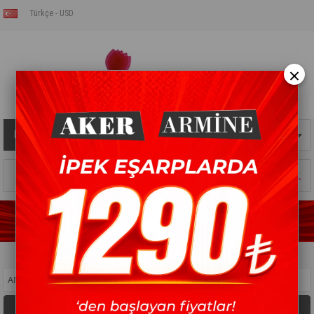
Türkçe - USD
×
Kategoriler
Sepetim
0
Ürün
ANASAYFA
>
ŞAL
>
DÜZ RENK ŞAL MODELLERİ
Filtreleme
Sıralama