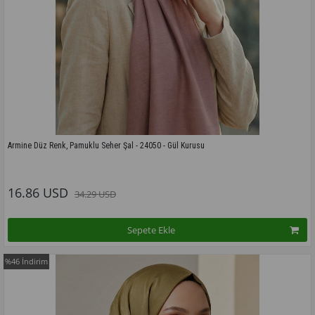
Armine Düz Renk, Pamuklu Seher Şal - 24050 - Gül Kurusu
Bu modelin tüm renkleri için tıklayınız
16.86 USD
34.29 USD
Sepete Ekle
%46
İndirim