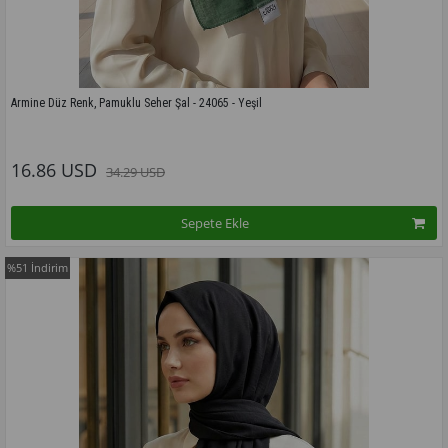
Armine Düz Renk, Pamuklu Seher Şal - 24065 - Yeşil
Bu modelin tüm renkleri için tıklayınız
16.86 USD
34.29 USD
Sepete Ekle
%51
İndirim