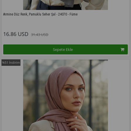
Armine Düz Renk, Pamuklu Seher Şal - 24070 - Füme
Bu modelin tüm renkleri için tıklayınız
16.86 USD
31.43 USD
Sepete Ekle
%51
İndirim