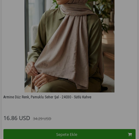
Armine Düz Renk, Pamuklu Seher Şal - 24030 - Sütlü Kahve
Bu modelin tüm renkleri için tıklayınız
16.86 USD
34.29 USD
Sepete Ekle