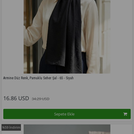
Armine Düz Renk, Pamuklu Seher Şal - 65 - Siyah
Bu modelin tüm renkleri için tıklayınız
16.86 USD
34.29 USD
Sepete Ekle
%59
İndirim