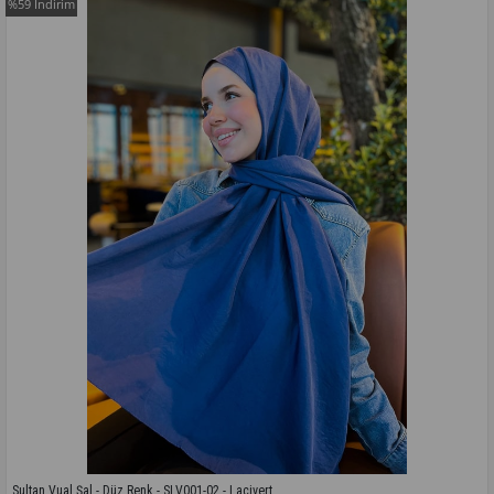
%59
İndirim
Sultan Vual Şal - Düz Renk - SLV001-02 - Lacivert