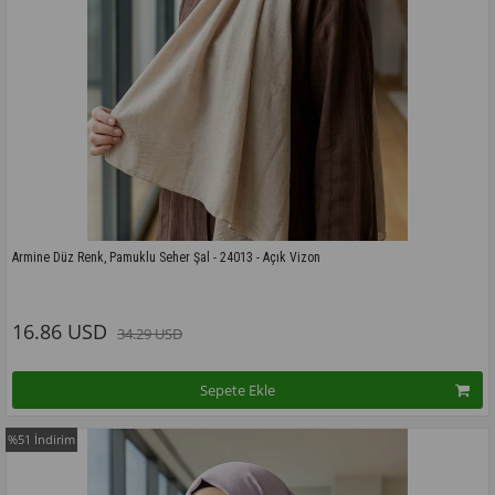
Armine Düz Renk, Pamuklu Seher Şal - 24013 - Açık Vizon
Bu modelin tüm renkleri için tıklayınız
16.86 USD
34.29 USD
Sepete Ekle
%51
İndirim