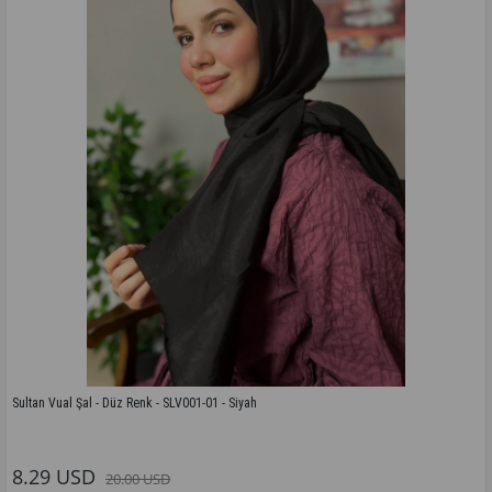
Sultan Vual Şal - Düz Renk - SLV001-01 - Siyah
Bu modelin tüm renkleri için tıklayınız
8.29 USD
20.00 USD