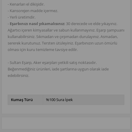
- Kenarları el dikişidir.
- Kansorejen madde içermez.
- Yerli üretimdir.
-
Eşarbınızı nasıl yıkamalısınız:
30 derecede ve elde yıkayınız.
Ağartıcı içeren kimyasallar ve sabun kullanmayınız. Eşarp şampuanı
kullanabilirsiniz. Sıkmadan ve çırpmadan durulayınız. Asmadan,
sererek kurutunuz. Tersten ütüleyiniz. Eşarbınızın uzun ömürlü
olması için kuru temizleme tavsiye edilir.
- Sultan Eşarp, Aker eşarpları yetkili satış noktasıdır.
Beğenmediğiniz ürünleri, iade şartlarına uygun olarak iade
edebilirsiniz.
Kumaş Türü
%100 Sura İpek