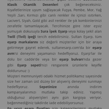
Klasik Otantik Desenleri
çok beğeneceksiniz.
Kıyafetlerinize uyum sağlayacak Fuşya, Pembe, Mor, Yağ
Yeşili ,Sarı, Kırmızı gibi canlı renkler ile içinizi ısıtırken,
Lacivert, Siyah, Gold gibi asil renkler ile şık kombinlerinizi
zerafetle tamamlayacak. Tercihinize göre ister eşsiz
yumuşak dokusuyla
Sura İpek Eşarp
veya kolay şekil alan
Twill (Tivil) ipeği
tercih edebilirsiniz. Sultan Eşarp, tüm
eşarp markalarını
siz değerli müşteriler için bir araya
getirmeye gayret ederek, sultanesarp.com'da bir
eşarp
avm
'si deneyimi yaşamanızı hedefliyoruz. Eşarp'lar ile
dolu bir cadde'de veya bir
eşarp bulvarı
'nda gezer
gibi
Eşarp sepeti
'nizi rengarenk ürünlerle keyifle
doldurunuz :)
Müşteri memnuniyeti odaklı hizmet politikamız sayesinde
size her zaman üst düzey bir alışveriş deneyimi sunmayı
hedefliyoruz.
Sepetinize
anında indirim
kampanyalarımızı mutlaka takip ediniz. Yapmış
olduğunuz alışverişleri aynı gün kargoya veriyor,
beğenmediğiniz takdirde iade edebiliyorsunuz.
En ucuz eşarp fiyatları
için kategorilerimizi mutlaka