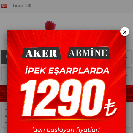
Türkçe - USD
×
Kategoriler
Sepetim
0
Ürün
ANASAYFA
>
İPEK EŞARP
>
AKER İPEK EŞARP
>
AKER İPEK EŞARP 2023 İLKBAHAR YAZ SEZONU
>
AKER İPEK EŞARP - 8256701-341 - SURA