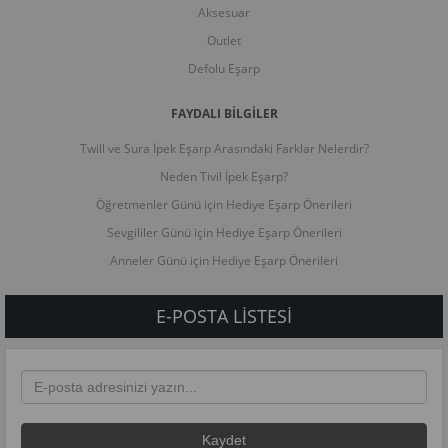
Aksesuar
Outlet
Defolu Eşarp
FAYDALI BİLGİLER
Twill ve Sura İpek Eşarp Arasındaki Farklar Nelerdir?
Neden Tivil İpek Eşarp?
Öğretmenler Günü için Hediye Eşarp Önerileri
Sevgililer Günü için Hediye Eşarp Önerileri
Anneler Günü için Hediye Eşarp Önerileri
E-POSTA LISTESI