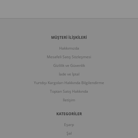
MÜŞTERİ İLİŞKİLERİ
Hakkımızda
Mesafeli Satış Sözleşmesi
tıkla
 modelleri görmek için buraya tıkla
Kampanyadaki tüm modelleri görmek için buraya
Kampanyadaki t
Gizlilik ve Güvenlik
İade ve İptal
Yurtdışı Kargoları Hakkında Bilgilendirme
Toptan Satış Hakkında
İletişim
KATEGORİLER
Eşarp
Şal