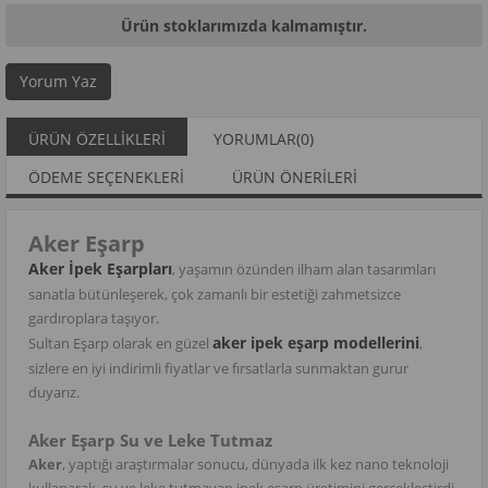
Ürün stoklarımızda kalmamıştır.
Yorum Yaz
ÜRÜN ÖZELLIKLERI
YORUMLAR
(0)
ÖDEME SEÇENEKLERI
ÜRÜN ÖNERILERI
Aker Eşarp
Aker İpek Eşarpları
, yaşamın özünden ilham alan tasarımları
sanatla bütünleşerek, çok zamanlı bir estetiği zahmetsizce
gardıroplara taşıyor.
aker ipek eşarp modellerini
Sultan Eşarp olarak en güzel
,
sizlere en iyi indirimli fiyatlar ve fırsatlarla sunmaktan gurur
duyarız.
Aker Eşarp Su ve Leke Tutmaz
Aker
, yaptığı araştırmalar sonucu, dünyada ilk kez nano teknoloji
kullanarak, su ve leke tutmayan ipek eşarp üretimini gerçekleştirdi.