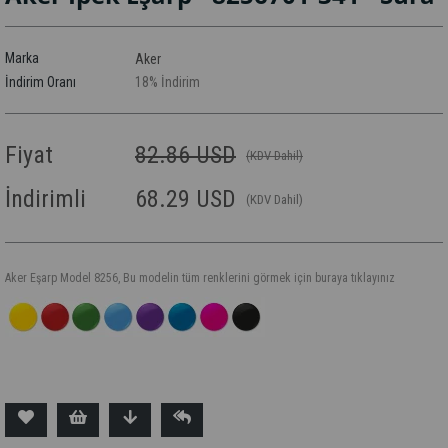
Marka
Aker
İndirim Oranı
18
%
İndirim
Fiyat
82.86 USD
(KDV Dahil)
İndirimli
68.29 USD
(KDV Dahil)
Aker Eşarp Model 8256, Bu modelin tüm renklerini görmek için buraya tıklayınız