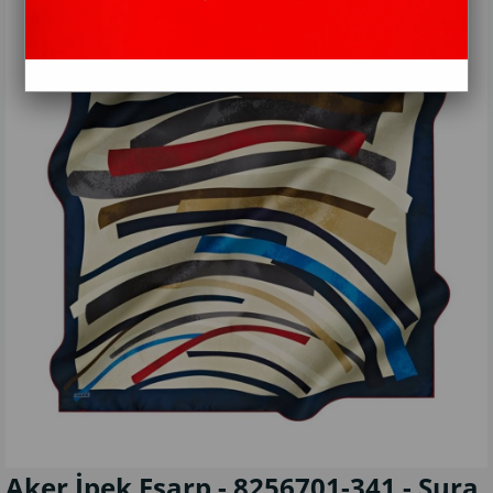
Aker İpek Eşarp - 8256701-341 - Sura