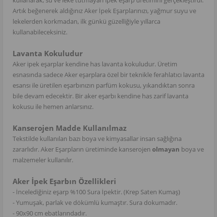
Artık beğenerek aldığınız Aker İpek Eşarplarınızı, yağmur suyu ve
lekelerden korkmadan, ilk günkü güzelliğiyle yıllarca
kullanabileceksiniz.
Lavanta Kokuludur
Aker ipek eşarplar kendine has lavanta kokuludur. Üretim
esnasında sadece Aker eşarplara özel bir teknikle ferahlatıcı lavanta
esansı ile üretilen eşarbınızın parfüm kokusu, yıkandıktan sonra
bile devam edecektir. Bir aker eşarbı kendine has zarif lavanta
kokusu ile hemen anlarsınız.
Kanserojen Madde Kullanılmaz
Tekstilde kullanılan bazı boya ve kimyasallar insan sağlığına
zararlıdır. Aker Eşarpların üretiminde kanserojen
olmayan
boya ve
malzemeler kullanılır.
Aker İpek Eşarbın Özellikleri
- İncelediğiniz eşarp %100 Sura İpektir. (Krep Saten Kumaş)
- Yumuşak, parlak ve dökümlü kumaştır. Sura dokumadır.
- 90x90 cm ebatlarındadır.