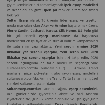
giyim kombinlerinizi tamamlayacak
ipek eşarp modelleri
ve desenleri, en güzel
ipek şal
renkleri sitemizde sizleri
bekliyor.
Sultan Eşarp
olarak Türkiyenin lider eşarp ve tesettür
moda markaları olan
Aker
ve
Armine
başta olmak üzere,
Pierre Cardin
,
Cacharel
,
Karaca
,
Silk Home
,
US Polo
gibi
bir çok önemli
eşarp markasının
da başörtüsü
modellerini en iyi fiyatlar ve sürekli indirim kampanyaları
ile satışlarını yapmaktayız.
Yeni sezon armine 2020
ilkbahar yaz sezonu eşarplar
,
Yeni sezon aker 2020
ilkbahar yaz sezonu eşarplar
için bizi takip edin, 2020
sezonu açıldığında en fazla model ve seçeneği yine
sultanesarp.com'da bulacaksınız :). ... Armine Trend
marka en güzel polyester grubu rayon eşarp modelleri
sultanesarp.com'da. Armine Trend Tafta Şalların en güzel
renkleri sultanesarp.com'dadır.
Sultanesarp.com
'dan satın alacağınız
eşarp desenlerini
,
özel günlerinizde giyeceğiniz abiye ve özel tasarım
kıyafetlerinizle, günlük kombinlerinizle ve işte giydiğiniz
kıyafetlerle kullanabilirsiniz.
Çiçek
desenli,
Geometrik
,