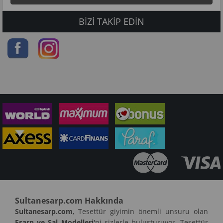
BIZI TAKIP EDIN
Sultanesarp.com Hakkında
Sultanesarp.com
, Tesettür giyimin önemli unsuru olan
Eşarp ve Şal Modelleri
'ni sizlerle buluşturuyor. Tesettür