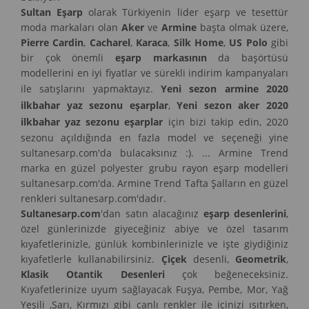
Sultan Eşarp
olarak Türkiyenin lider eşarp ve tesettür
moda markaları olan
Aker
ve
Armine
başta olmak üzere,
Pierre Cardin
,
Cacharel
,
Karaca
,
Silk Home
,
US Polo
gibi
bir çok önemli
eşarp markasının
da başörtüsü
modellerini en iyi fiyatlar ve sürekli indirim kampanyaları
ile satışlarını yapmaktayız.
Yeni sezon armine 2020
ilkbahar yaz sezonu eşarplar
,
Yeni sezon aker 2020
ilkbahar yaz sezonu eşarplar
için bizi takip edin, 2020
sezonu açıldığında en fazla model ve seçeneği yine
sultanesarp.com'da bulacaksınız :). ... Armine Trend
marka en güzel polyester grubu rayon eşarp modelleri
sultanesarp.com'da. Armine Trend Tafta Şalların en güzel
renkleri sultanesarp.com'dadır.
Sultanesarp.com
'dan satın alacağınız
eşarp desenlerini
,
özel günlerinizde giyeceğiniz abiye ve özel tasarım
kıyafetlerinizle, günlük kombinlerinizle ve işte giydiğiniz
kıyafetlerle kullanabilirsiniz.
Çiçek
desenli,
Geometrik
,
Klasik Otantik Desenleri
çok beğeneceksiniz.
Kıyafetlerinize uyum sağlayacak Fuşya, Pembe, Mor, Yağ
Yeşili ,Sarı, Kırmızı gibi canlı renkler ile içinizi ısıtırken,