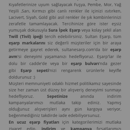
Kıyafetlerinize uyum sağlayacak Fuşya, Pembe, Mor, Yağ
Yeşili ,Sarı, Kırmızı gibi canlı renkler ile içinizi ısıtırken,
Lacivert, Siyah, Gold gibi asil renkler ile şık kombinlerinizi
zerafetle tamamlayacak. Tercihinize göre ister eşsiz
yumuşak dokusuyla
Sura İpek Eşarp
veya kolay şekil alan
Twill (Tivil) ipeği
tercih edebilirsiniz. Sultan Eşarp, tüm
eşarp markalarını
siz değerli müşteriler için bir araya
getirmeye gayret ederek, sultanesarp.com'da bir
eşarp
avm
'si deneyimi yaşamanızı hedefliyoruz. Eşarp'lar ile
dolu bir cadde'de veya bir
eşarp bulvarı
'nda gezer
gibi
Eşarp sepeti
'nizi rengarenk ürünlerle keyifle
doldurunuz :)
Müşteri memnuniyeti odaklı hizmet politikamız sayesinde
size her zaman üst düzey bir alışveriş deneyimi sunmayı
hedefliyoruz.
Sepetinize
anında indirim
kampanyalarımızı mutlaka takip ediniz. Yapmış
olduğunuz alışverişleri aynı gün kargoya veriyor,
beğenmediğiniz takdirde iade edebiliyorsunuz.
En ucuz eşarp fiyatları
için kategorilerimizi mutlaka
ziyaret edip,
indirim
ve
kampanya
fırsatlarımızı