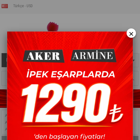
Türkçe - USD
×
Kategoriler
Sepetim
0
Ürün
ANASAYFA
>
POLYESTER EŞARPLAR
>
AKER POLYESTER EŞARP
>
AKER SPORT EŞARP - 7232769-992 - SURA