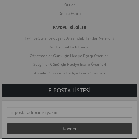
Outlet
Defolu Eşarp
FAYDALI BİLGİLER
Twill ve Sura İpek Eşarp Arasındaki Farklar Nelerdir?
Neden Tivil İpek Eşarp?
Öğretmenler Günü için Hediye Eşarp Önerileri
Sevgililer Günü için Hediye Eşarp Önerileri
Anneler Günü için Hediye Eşarp Önerileri
E-POSTA LISTESI