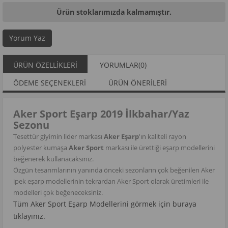
Ürün stoklarımızda kalmamıştır.
Yorum Yaz
ÜRÜN ÖZELLIKLERI
YORUMLAR
(0)
ÖDEME SEÇENEKLERI
ÜRÜN ÖNERILERI
Aker Sport Eşarp 2019 İlkbahar/Yaz
Sezonu
Tesettür giyimin lider markası
Aker Eşarp
'ın kaliteli rayon
polyester kumaşa
Aker Sport
markası ile ürettiği eşarp modellerini
beğenerek kullanacaksınız.
Özgün tesarımlarının yanında önceki sezonların çok beğenilen Aker
ipek eşarp modellerinin tekrardan Aker Sport olarak üretimleri ile
modelleri çok beğeneceksiniz.
Tüm Aker Sport Eşarp Modellerini görmek için buraya
tıklayınız.