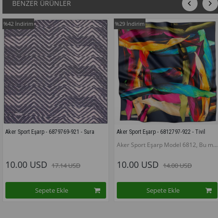
BENZER ÜRÜNLER
%29
İndirim
%50
İndirim
879769-921 - Sura
Aker Sport Eşarp - 6812797-922 - Tivil
Aker Sport Eşarp -
Aker Sport Eşarp Model 6812, Bu modelin tüm renklerini görmek için buraya tıklayınız
10.00 USD
10.00 USD
7.14 USD
14.00 USD
 Ekle
Sepete Ekle
Sepet