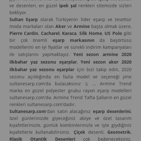
ve desenleri, en güzel
ipek şal
renkleri sitemizde sizleri
bekliyor.
Sultan Eşarp
olarak Türkiyenin lider eşarp ve tesettür
moda markaları olan
Aker
ve
Armine
başta olmak üzere,
Pierre Cardin
,
Cacharel
,
Karaca
,
Silk Home
,
US Polo
gibi
bir çok önemli
eşarp markasının
da başörtüsü
modellerini en iyi fiyatlar ve sürekli indirim kampanyaları
ile satışlarını yapmaktayız.
Yeni sezon armine 2020
ilkbahar yaz sezonu eşarplar
,
Yeni sezon aker 2020
ilkbahar yaz sezonu eşarplar
için bizi takip edin, 2020
sezonu açıldığında en fazla model ve seçeneği yine
sultanesarp.com'da bulacaksınız :). ... Armine Trend
marka en güzel polyester grubu rayon eşarp modelleri
sultanesarp.com'da. Armine Trend Tafta Şalların en güzel
renkleri sultanesarp.com'dadır.
Sultanesarp.com
'dan satın alacağınız
eşarp desenlerini
,
özel günlerinizde giyeceğiniz abiye ve özel tasarım
kıyafetlerinizle, günlük kombinlerinizle ve işte giydiğiniz
kıyafetlerle kullanabilirsiniz.
Çiçek
desenli,
Geometrik
,
Klasik Otantik Desenleri
çok beğeneceksiniz.