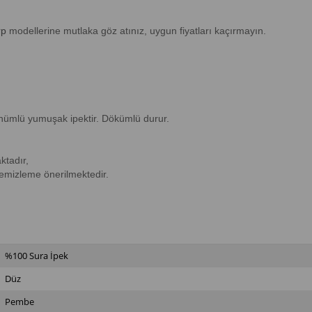
rp
modellerine mutlaka göz atınız, uygun fiyatları kaçırmayın.
rünümlü yumuşak ipektir. Dökümlü durur.
ktadır,
temizleme önerilmektedir.
%100 Sura İpek
Düz
Pembe