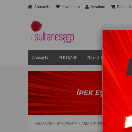
Anasayfa
Favorilerim
Hesabım
Sepetim
Anasayfa
İPEK EŞARP
POLYESTER EŞARPLAR
ANASAYFA
>
İPEK EŞARP
>
ARMİNE İPEK EŞARP
>
ARMIN