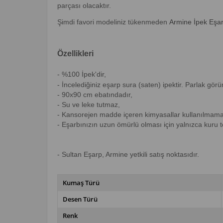
parçası olacaktır.
Şimdi favori modeliniz tükenmeden
Armine İpek Eşa
Özellikleri
- %100 İpek'dir,
- İncelediğiniz eşarp sura (saten) ipektir. Parlak gö
- 90x90 cm ebatındadır,
- Su ve leke tutmaz,
- Kansorejen madde içeren kimyasallar kullanılmama
- Eşarbınızın uzun ömürlü olması için yalnızca kuru 
- Sultan Eşarp, Armine yetkili satış noktasıdır.
Kumaş Türü
Desen Türü
Renk