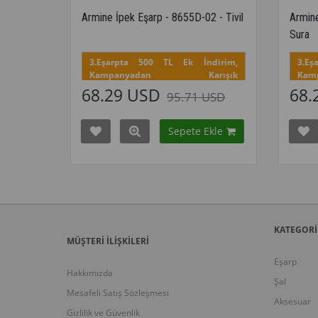
pek Eşarp - 8655D-02 - Tivil
Armine İpek Eşarp - 8655D-02 -
Sura
rpta 500 TL Ek İndirim,
3.Eşarpta 500 TL Ek İndiri
panyadan Karışık
Kampanyadan Karışı
irsiniz.
Seçebilirsiniz.
9 USD
68.29 USD
95.71 USD
102.86 US
in tüm renklerini görmek için
Bu desenin tüm renklerini görmek 
layınız
buraya tıklayınız
Sepete Ekle
Sepete Ekle
nyadaki tüm modelleri
Kampanyadaki tüm modelle
 için buraya tıkla
görmek için buraya tıkla
KATEGORİ
MÜŞTERİ İLİŞKİLERİ
Eşarp
Hakkımızda
Şal
Mesafeli Satış Sözleşmesi
Aksesuar
Gizlilik ve Güvenlik