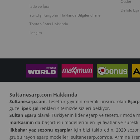
Outlet
İade ve İptal
Defolu Eşa
Yurtdışı Kargoları Hakkında Bilgilendirme
Toptan Satış Hakkında
İletişim
Sultanesarp.com Hakkında
Sultanesarp.com
, Tesettür giyimin önemli unsuru olan
Eşarp
güzel
ipek şal
renkleri sitemizde sizleri bekliyor.
Sultan Eşarp
olarak Türkiyenin lider eşarp ve tesettür moda m
markasının
da başörtüsü modellerini en iyi fiyatlar ve sürekli
ilkbahar yaz sezonu eşarplar
için bizi takip edin, 2020 sezo
grubu rayon eşarp modelleri sultanesarp.com'da. Armine Trend