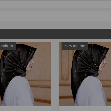
%29
İndirim
%34
İndi