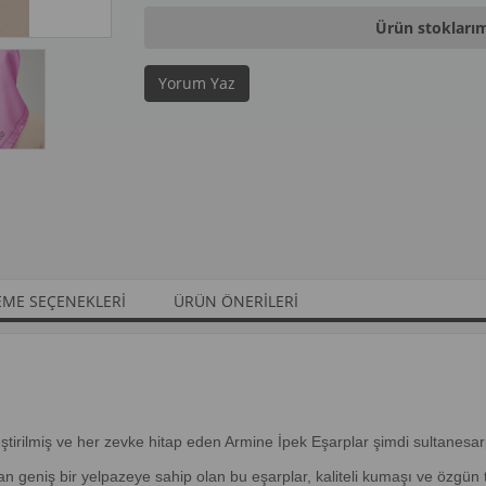
Ürün stokları
Yorum Yaz
ME SEÇENEKLERI
ÜRÜN ÖNERILERI
leştirilmiş ve her zevke hitap eden Armine İpek Eşarplar şimdi sultane
 geniş bir yelpazeye sahip olan bu eşarplar, kaliteli kumaşı ve özgün t