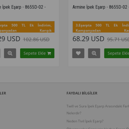
Armine İpek Eşarp - 8655D-02 - Tivil
Armine İpe
Sura
m,
3.Eşarpta 500 TL Ek İndirim,
3.Eşarpt
k
Kampanyadan Karışık
Kampa
Seçebilirsiniz.
Seçebilirsi
68.29 USD
68.29
D
95.71 USD
için
Bu desenin tüm renklerini görmek için
Bu desenin 
buraya tıklayınız
buraya tıklay
Sepete Ekle
ri
Kampanyadaki tüm modelleri
Kampany
görmek için buraya tıkla
görmek i
LER
FAYDALI BİLGİLER
Twill ve Sura İpek Eşarp Arasındaki Far
Nelerdir?
Neden Tivil İpek Eşarp?