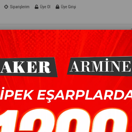
Siparişlerim
Üye Ol
Üye Girişi
KOTON EŞARP
ŞAL
AKSESUAR
FIRSAT
E İPEK EŞARP 2021/2022 SONBAHAR KIŞ SEZONU
>
ARMINE İPEK EŞARP - 8