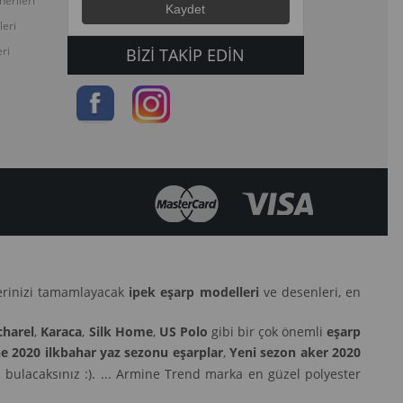
erileri
leri
ri
BIZI TAKIP EDIN
lerinizi tamamlayacak
ipek eşarp modelleri
ve desenleri, en
charel
,
Karaca
,
Silk Home
,
US Polo
gibi bir çok önemli
eşarp
e 2020 ilkbahar yaz sezonu eşarplar
,
Yeni sezon aker 2020
 bulacaksınız :). ... Armine Trend marka en güzel polyester