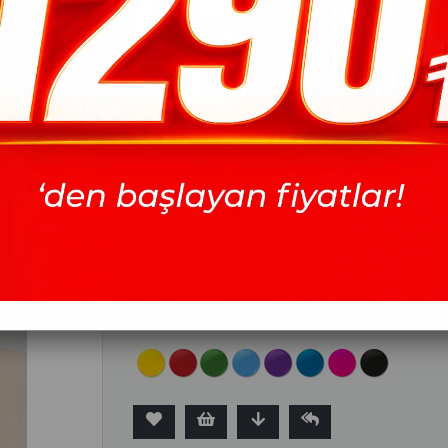
Armine İpek Eşarp - 8668D-
Marka
Armine
İndirim Oranı
45
%
İndirim
Fiyat
82.86 USD
(KDV Dahil)
İndirimli
45.43 USD
(KDV Dahil)
Bu desenin tüm renklerini görmek için buraya tıklayınız