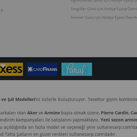
Öğretmenler Günü için Hediye Eşarp Ön
Sevgililer Günü için Hediye Eşarp Öneri
rp
Anneler Günü için Hediye Eşarp Önerile
 ve Şal Modelleri
'ni sizlerle buluşturuyor. Tesettür giyim kombin
arkaları olan
Aker
ve
Armine
başta olmak üzere,
Pierre Cardin
,
Ca
 indirim kampanyaları ile satışlarını yapmaktayız.
Yeni sezon armin
nu açıldığında en fazla model ve seçeneği yine sultanesarp.com'da
 Tafta Şalların en güzel renkleri sultanesarp.com'dadır.