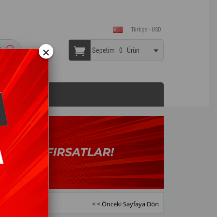
Türkçe - USD
×
Sepetim
0
Ürün
668D-15 - SURA
< < Önceki Sayfaya Dön