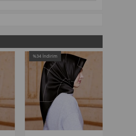
rim
%29
İndirim