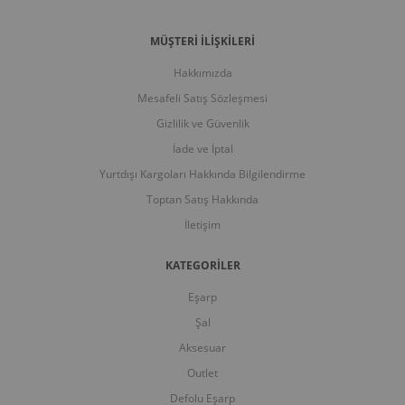
odelleri görmek için buraya tıkla
Kampanyadaki tüm
MÜŞTERİ İLİŞKİLERİ
kla
Kampanyadaki tüm modelleri görmek için buraya t
Hakkımızda
Mesafeli Satış Sözleşmesi
Gizlilik ve Güvenlik
İade ve İptal
Yurtdışı Kargoları Hakkında Bilgilendirme
Toptan Satış Hakkında
İletişim
KATEGORİLER
Eşarp
Şal
Aksesuar
Outlet
Defolu Eşarp