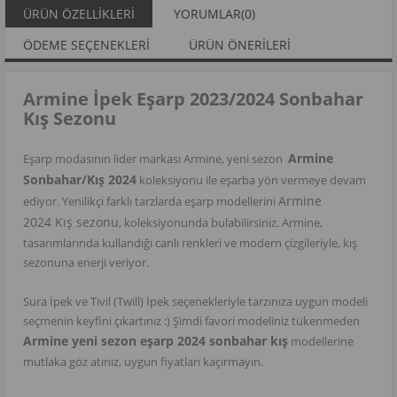
ÜRÜN ÖZELLIKLERI
YORUMLAR
(0)
ÖDEME SEÇENEKLERI
ÜRÜN ÖNERILERI
Armine İpek Eşarp 2023/2024 Sonbahar
Kış Sezonu
Armine
Eşarp modasının lider markası Armine, yeni sezon
Sonbahar/Kış 2024
koleksiyonu ile eşarba yön vermeye devam
Armine
ediyor. Yenilikçi farklı tarzlarda eşarp modellerini
2024 Kış sezonu
, koleksiyonunda bulabilirsiniz. Armine,
tasarımlarında kullandığı canlı renkleri ve modern çizgileriyle, kış
sezonuna enerji veriyor.
Sura İpek ve Tivil (Twill) İpek seçenekleriyle tarzınıza uygun modeli
seçmenin keyfini çıkartınız :) Şimdi favori modeliniz tükenmeden
Armine yeni sezon eşarp 2024 sonbahar kış
modellerine
mutlaka göz atınız, uygun fiyatları kaçırmayın.