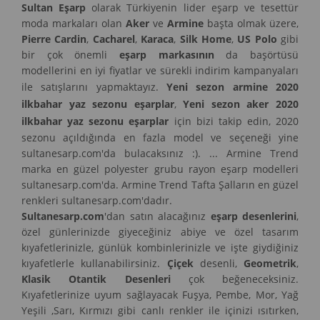
Sultan Eşarp
olarak Türkiyenin lider eşarp ve tesettür
moda markaları olan
Aker
ve
Armine
başta olmak üzere,
Pierre Cardin
,
Cacharel
,
Karaca
,
Silk Home
,
US Polo
gibi
bir çok önemli
eşarp markasının
da başörtüsü
modellerini en iyi fiyatlar ve sürekli indirim kampanyaları
ile satışlarını yapmaktayız.
Yeni sezon armine 2020
ilkbahar yaz sezonu eşarplar
,
Yeni sezon aker 2020
ilkbahar yaz sezonu eşarplar
için bizi takip edin, 2020
sezonu açıldığında en fazla model ve seçeneği yine
sultanesarp.com'da bulacaksınız :). ... Armine Trend
marka en güzel polyester grubu rayon eşarp modelleri
sultanesarp.com'da. Armine Trend Tafta Şalların en güzel
renkleri sultanesarp.com'dadır.
Sultanesarp.com
'dan satın alacağınız
eşarp desenlerini
,
özel günlerinizde giyeceğiniz abiye ve özel tasarım
kıyafetlerinizle, günlük kombinlerinizle ve işte giydiğiniz
kıyafetlerle kullanabilirsiniz.
Çiçek
desenli,
Geometrik
,
Klasik Otantik Desenleri
çok beğeneceksiniz.
Kıyafetlerinize uyum sağlayacak Fuşya, Pembe, Mor, Yağ
Yeşili ,Sarı, Kırmızı gibi canlı renkler ile içinizi ısıtırken,