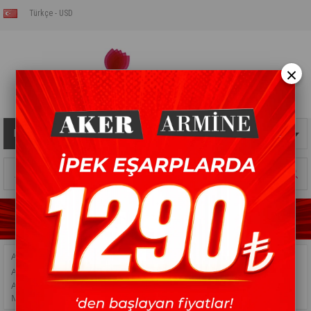
Türkçe - USD
×
Kategoriler
Sepetim
0
Ürün
ANASAYFA
>
İPEK EŞARP
>
ARMİNE İPEK EŞARP
>
ARMINE İPEK EŞARP 2023/2024 SONBAHAR KIŞ SEZONU
>
ARMINE İPEK EŞARP - 9003D-09 - TIVIL - RENKLI
MONOGRAM MODELI