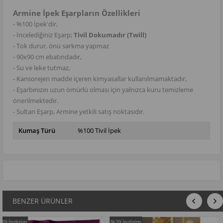
Armine İpek Eşarpların Özellikleri
- %100 İpek'dir,
- İncelediğiniz Eşarp;
Tivil Dokumadır (Twill)
- Tok durur, önü sarkma yapmaz
- 90x90 cm ebatındadır,
- Su ve leke tutmaz,
- Kansorejen madde içeren kimyasallar kullanılmamaktadır,
- Eşarbınızın uzun ömürlü olması için yalnızca kuru temizleme
önerilmektedir.
- Sultan Eşarp, Armine yetkili satış noktasıdır.
Kumaş Türü
%100 Tivil İpek
BENZER ÜRÜNLER
%29
İndirim
%29
İndirim