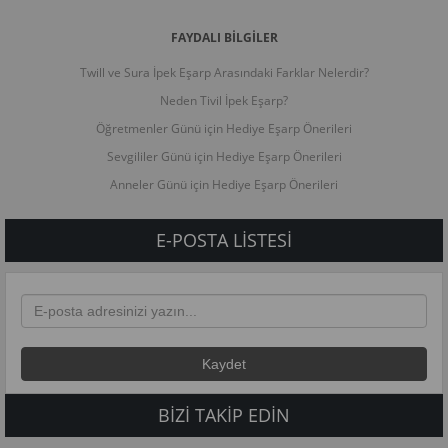
FAYDALI BİLGİLER
Twill ve Sura İpek Eşarp Arasındaki Farklar Nelerdir?
Neden Tivil İpek Eşarp?
Öğretmenler Günü için Hediye Eşarp Önerileri
Sevgililer Günü için Hediye Eşarp Önerileri
Anneler Günü için Hediye Eşarp Önerileri
E-POSTA LISTESI
BIZI TAKIP EDIN