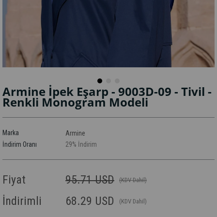
Armine İpek Eşarp - 9003D-09 - Tivil -
Renkli Monogram Modeli
Marka
Armine
İndirim Oranı
29
%
İndirim
Fiyat
95.71 USD
(KDV Dahil)
İndirimli
68.29 USD
(KDV Dahil)