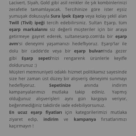
Lacivert, Siyah, Gold gibi asil renkler ile şık kombinlerinizi
zerafetle tamamlayacak. Tercihinize göre ister eşsiz
yumuşak dokusuyla
Sura İpek Eşarp
veya kolay şekil alan
Twill (Tivil) ipeği
tercih edebilirsiniz. Sultan Eşarp, tüm
eşarp markalarını
siz değerli müşteriler için bir araya
getirmeye gayret ederek, sultanesarp.com'da bir
eşarp
avm
'si deneyimi yaşamanızı hedefliyoruz. Eşarp'lar ile
dolu bir cadde'de veya bir
eşarp bulvarı
'nda gezer
gibi
Eşarp sepeti
'nizi rengarenk ürünlerle keyifle
doldurunuz :)
Müşteri memnuniyeti odaklı hizmet politikamız sayesinde
size her zaman üst düzey bir alışveriş deneyimi sunmayı
hedefliyoruz.
Sepetinize
anında indirim
kampanyalarımızı mutlaka takip ediniz. Yapmış
olduğunuz alışverişleri aynı gün kargoya veriyor,
beğenmediğiniz takdirde iade edebiliyorsunuz.
En ucuz eşarp fiyatları
için kategorilerimizi mutlaka
ziyaret edip,
indirim
ve
kampanya
fırsatlarımızı
kaçırmayın !