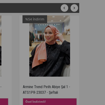
rim
%73
İndirim
 Pırıltı Abiye Şal 1 -
Armine Trend Alfa Şal - Modal
37 - Şeftali
Kumaş - ATSALF-98 - Yeşil
imli!
Özel İndirimli!