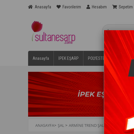
Anasayfa
Favorilerim
Hesabım
Sepetim
Anasayfa
İPEK EŞARP
POLYESTER EŞARPLAR
ANASAYFA
>
ŞAL
>
ARMİNE TREND ŞAL
>
ARMINE TREN