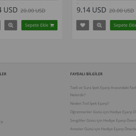
Bu modelin tüm renkleri için tıklayınız
Bu modelin tü
9.14 USD
9.14 
20.00 USD
Sepete Ekle
ri
Kampanyadaki tüm modelleri
Kampany
görmek için buraya tıkla
görmek i
LER
FAYDALI BİLGİLER
Twill ve Sura İpek Eşarp Arasındaki Far
Nelerdir?
Neden Tivil İpek Eşarp?
Öğretmenler Günü için Hediye Eşarp Ön
Sevgililer Günü için Hediye Eşarp Öneri
rp
Anneler Günü için Hediye Eşarp Önerile