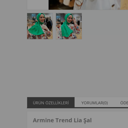
ÜRÜN ÖZELLIKLERI
YORUMLAR
(0)
ÖDE
Armine Trend Lia Şal