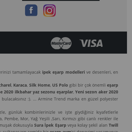
lerinizi tamamlayacak
ipek eşarp modelleri
ve desenleri, en
charel
,
Karaca
,
Silk Home
,
US Polo
gibi bir çok önemli
eşarp
e 2020 ilkbahar yaz sezonu eşarplar
,
Yeni sezon aker 2020
 bulacaksınız :). ... Armine Trend marka en güzel polyester
le, günlük kombinlerinizle ve işte giydiğiniz kıyafetlerle
Pembe, Mor, Yağ Yeşili ,Sarı, Kırmızı gibi canlı renkler ile
 yumuşak dokusuyla
Sura İpek Eşarp
veya kolay şekil alan
Twill
ek, sultanesarp.com'da bir
eşarp avm
'si deneyimi yaşamanızı