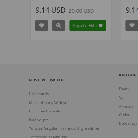
 tüm renkleri için tıklayınız
Bu modelin tüm renkleri için tıklayınız
 USD
9.14 USD
20.00 USD
20.00 USD
Sepete Ekle
Sepete Ekle
nyadaki tüm modelleri
Kampanyadaki tüm modelle
 için buraya tıkla
görmek için buraya tıkla
KATEGORİ
MÜŞTERİ İLİŞKİLERİ
Eşarp
Hakkımızda
Şal
Mesafeli Satış Sözleşmesi
Aksesuar
Gizlilik ve Güvenlik
Outlet
İade ve İptal
Defolu Eşa
Yurtdışı Kargoları Hakkında Bilgilendirme
Toptan Satış Hakkında