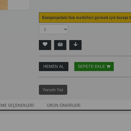
Kampanyadaki tüm modelleri görmek için buraya t
Yorum Yaz
ME SEÇENEKLERI
ÜRÜN ÖNERILERI