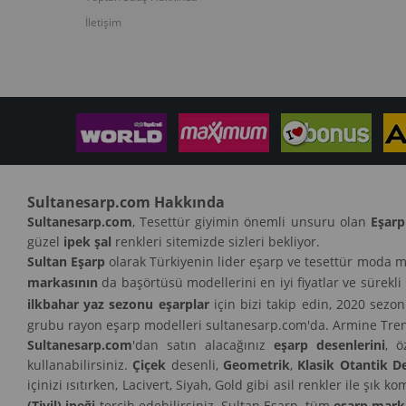
İletişim
Sultanesarp.com Hakkında
Sultanesarp.com
, Tesettür giyimin önemli unsuru olan
Eşarp
güzel
ipek şal
renkleri sitemizde sizleri bekliyor.
Sultan Eşarp
olarak Türkiyenin lider eşarp ve tesettür moda m
markasının
da başörtüsü modellerini en iyi fiyatlar ve sürekli
ilkbahar yaz sezonu eşarplar
için bizi takip edin, 2020 sezo
grubu rayon eşarp modelleri sultanesarp.com'da. Armine Trend
Sultanesarp.com
'dan satın alacağınız
eşarp desenlerini
, ö
kullanabilirsiniz.
Çiçek
desenli,
Geometrik
,
Klasik Otantik D
içinizi ısıtırken, Lacivert, Siyah, Gold gibi asil renkler ile ş
(Tivil) ipeği
tercih edebilirsiniz. Sultan Eşarp, tüm
eşarp mark