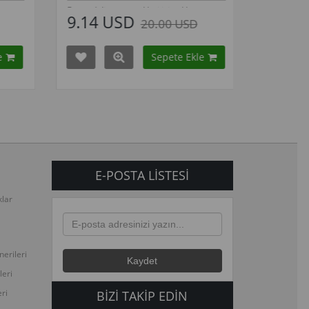
m renkleri için tıklayınız
Bu modelin tüm renkleri için tıklayınız
USD
5.43 USD
20.00 USD
20.00 USD
Sepete Ekle
Sepete Ekle
adaki tüm modelleri
Kampanyadaki tüm modelleri
çin buraya tıkla
görmek için buraya tıkla
E-POSTA LISTESI
klar
erileri
leri
ri
BIZI TAKIP EDIN