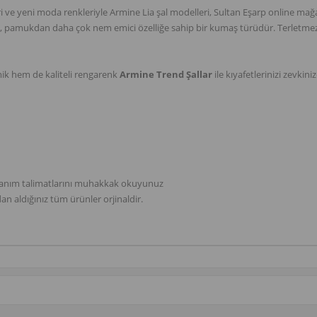
ve yeni moda renkleriyle Armine Lia şal modelleri, Sultan Eşarp online mağaz
en, pamukdan daha çok nem emici özelliğe sahip bir kumaş türüdür. Terletmez,
k hem de kaliteli rengarenk
Armine Trend Şallar
ile kıyafetlerinizi zevkin
llanım talimatlarını muhakkak okuyunuz
an aldığınız tüm ürünler orjinaldir.