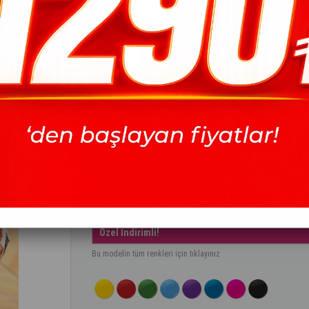
Armine Lia Pamuk Jakarlı Ş
2363 - Yeşil
Marka
Armine
İndirim Oranı
54
%
İndirim
Fiyat
20.00 USD
(KDV Dahil)
İndirimli
9.14 USD
(KDV Dahil)
Özel İndirimli!
Bu modelin tüm renkleri için tıklayınız