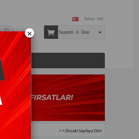
Türkçe - USD
×
Sepetim
0
Ürün
2363 - YEŞIL
< < Önceki Sayfaya Dön