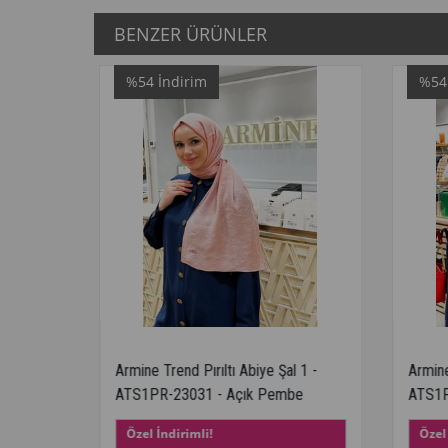
BENZER ÜRÜNLER
ndirim
%54
İndirim
end Pırıltı Abiye Şal 1 -
Armine Trend Pırıltı Abiye Şal 1 -
23031 - Açık Pembe
ATS1PR-821 - Pembe
dirimli!
Özel İndirimli!