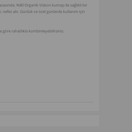
asında. %80 Organik Viskon kumaşı ile sağlıklı bir
 nefes alır. Günlük ve özel günlerde kullanım için
ize göre rahatlıkla kombinleyebilirsiniz.