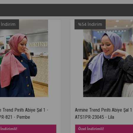
%54
İndirim
%54
İndi
Armine Trend Pırıltı Abiye Şal 1 -
Armine Trend
ATS1PR-23045 - Lila
ATS1PR-230
Özel İndirimli!
Özel İndir