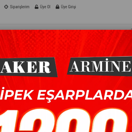
Siparişlerim
Üye Ol
Üye Girişi
KOTON EŞARP
ŞAL
AKSESUAR
FIRSAT
D PAMUKLU ŞAL
>
ARMINE LIA PAMUK JAKARLI ŞAL - KARO DESEN - ATS1LIA-