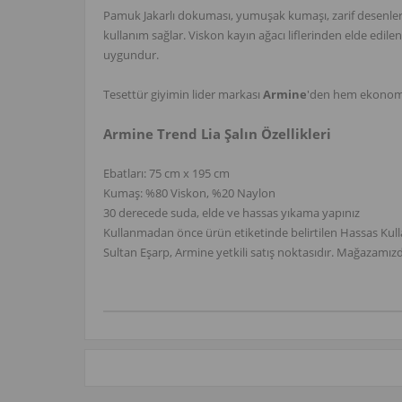
Pamuk Jakarlı dokuması, yumuşak kumaşı, zarif desenleri 
kullanım sağlar. Viskon kayın ağacı liflerinden elde edil
uygundur.
Tesettür giyimin lider markası
Armine
'den hem ekonomi
Armine Trend Lia Şalın Özellikleri
Ebatları: 75 cm x 195 cm
Kumaş: %80 Viskon, %20 Naylon
30 derecede suda, elde ve hassas yıkama yapınız
Kullanmadan önce ürün etiketinde belirtilen Hassas Ku
Sultan Eşarp, Armine yetkili satış noktasıdır. Mağazamızd