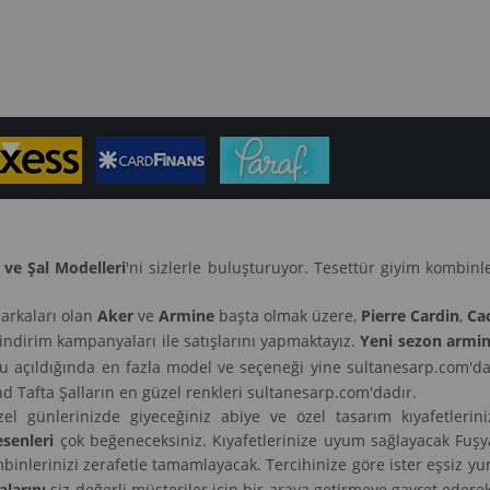
 ve Şal Modelleri
'ni sizlerle buluşturuyor. Tesettür giyim kombin
arkaları olan
Aker
ve
Armine
başta olmak üzere,
Pierre Cardin
,
Ca
 indirim kampanyaları ile satışlarını yapmaktayız.
Yeni sezon armin
nu açıldığında en fazla model ve seçeneği yine sultanesarp.com'da
 Tafta Şalların en güzel renkleri sultanesarp.com'dadır.
zel günlerinizde giyeceğiniz abiye ve özel tasarım kıyafetleriniz
esenleri
çok beğeneceksiniz. Kıyafetlerinize uyum sağlayacak Fuşya, 
ık kombinlerinizi zerafetle tamamlayacak. Tercihinize göre ister eşsiz
alarını
siz değerli müşteriler için bir araya getirmeye gayret eder