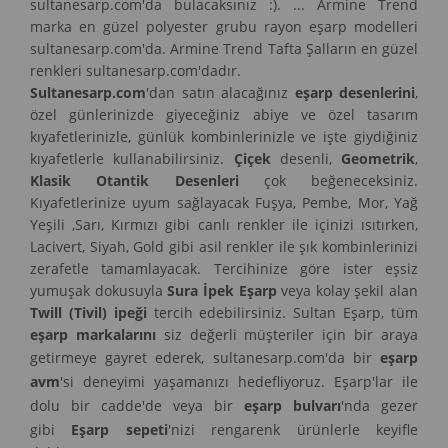
sultanesarp.com'da bulacaksınız :). ... Armine Trend
marka en güzel polyester grubu rayon eşarp modelleri
sultanesarp.com'da. Armine Trend Tafta Şalların en güzel
renkleri sultanesarp.com'dadır.
Sultanesarp.com
'dan satın alacağınız
eşarp desenlerini
,
özel günlerinizde giyeceğiniz abiye ve özel tasarım
kıyafetlerinizle, günlük kombinlerinizle ve işte giydiğiniz
kıyafetlerle kullanabilirsiniz.
Çiçek
desenli,
Geometrik
,
Klasik Otantik Desenleri
çok beğeneceksiniz.
Kıyafetlerinize uyum sağlayacak Fuşya, Pembe, Mor, Yağ
Yeşili ,Sarı, Kırmızı gibi canlı renkler ile içinizi ısıtırken,
Lacivert, Siyah, Gold gibi asil renkler ile şık kombinlerinizi
zerafetle tamamlayacak. Tercihinize göre ister eşsiz
yumuşak dokusuyla
Sura İpek Eşarp
veya kolay şekil alan
Twill (Tivil) ipeği
tercih edebilirsiniz. Sultan Eşarp, tüm
eşarp markalarını
siz değerli müşteriler için bir araya
getirmeye gayret ederek, sultanesarp.com'da bir
eşarp
avm
'si deneyimi yaşamanızı hedefliyoruz. Eşarp'lar ile
dolu bir cadde'de veya bir
eşarp bulvarı
'nda gezer
gibi
Eşarp sepeti
'nizi rengarenk ürünlerle keyifle