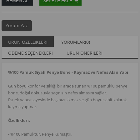
Yorum Yaz
ÜRÜN ÖZELLIKLERI
YORUMLAR
(0)
ÖDEME SEÇENEKLERI
ÜRÜN ÖNERILERI
%100 Pamuk Siyah Penye Bone - Kaymaz ve Nefes Alan Yapı
Gün boyu konfor ve şıklığı bir arada sunan %100 pamuklu penye
bone, doğal dokusuyla saçınızın nefes almasını sağlar.
Esnek yapısı sayesinde başınızı sıkmaz ve gün boyu sabit kalarak
kayma yapmaz.
Özellikleri:
- %100 Pamuktur, Penye Kumaştır.