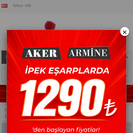
Türkçe - USD
×
Kategoriler
Sepetim
0
Ürün
ANASAYFA
>
AKSESUAR
>
EŞARP BONESI - PENYE KUMAŞ - SIYAH