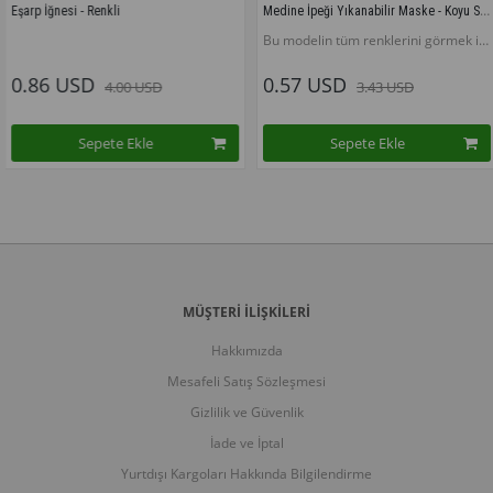
Medine İpeği Yıkanabilir Maske - Koyu Somon
si - Renkli
Bu modelin tüm renklerini görmek için buraya tıklayınız
USD
0.57 USD
0.5
4.00 USD
3.43 USD
Sepete Ekle
Sepete Ekle
MÜŞTERİ İLİŞKİLERİ
Hakkımızda
Mesafeli Satış Sözleşmesi
Gizlilik ve Güvenlik
İade ve İptal
Yurtdışı Kargoları Hakkında Bilgilendirme