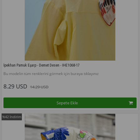
İpekhan Pamuk Eşarp - Demet Desen - IHE1068-17
Bu modelin tüm renklerini görmek için buraya tıklayınız
8.29 USD
14.29 USD
Sepete Ekle
%42
İndirim