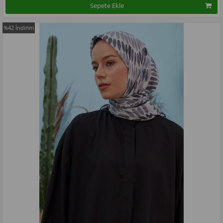
Sepete Ekle
%42
İndirim