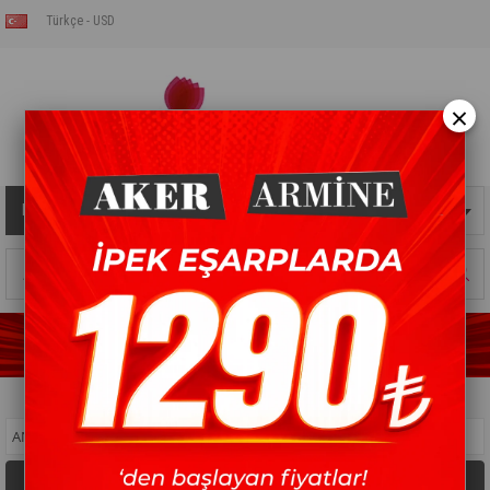
Türkçe - USD
×
Kategoriler
Sepetim
0
Ürün
ANASAYFA
>
KOTON EŞARP
>
İPEKHAN PAMUK EŞARP
Filtreleme
Sıralama