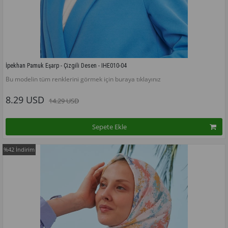
İpekhan Pamuk Eşarp - Çizgili Desen - IHE010-04
Bu modelin tüm renklerini görmek için buraya tıklayınız
8.29 USD
14.29 USD
Sepete Ekle
%42
İndirim