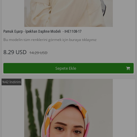
Pamuk Eşarp - İpekhan Daphne Modeli  - IHE1108-17
Bu modelin tüm renklerini görmek için buraya tıklayınız
8.29 USD
14.29 USD
Sepete Ekle
%42
İndirim