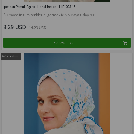
İpekhan Pamuk Eşarp - Hazal Desen - IHE1093-15
Bu modelin tüm renklerini görmek için buraya tıklayınız
8.29 USD
14.29 USD
Sepete Ekle
%42
İndirim