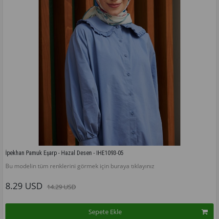
İpekhan Pamuk Eşarp - Hazal Desen - IHE1093-05
Bu modelin tüm renklerini görmek için buraya tıklayınız
8.29 USD
14.29 USD
Sepete Ekle