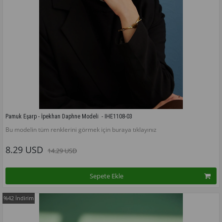
Pamuk Eşarp - İpekhan Daphne Modeli  - IHE1108-03
Bu modelin tüm renklerini görmek için buraya tıklayınız
8.29 USD
14.29 USD
Sepete Ekle
%42
İndirim