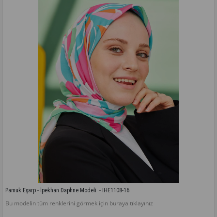
Pamuk Eşarp - İpekhan Daphne Modeli  - IHE1108-16
Bu modelin tüm renklerini görmek için buraya tıklayınız