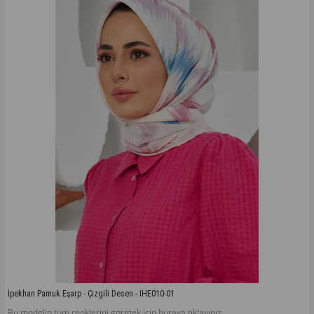
İpekhan Pamuk Eşarp - Çizgili Desen - IHE010-01
Bu modelin tüm renklerini görmek için buraya tıklayınız