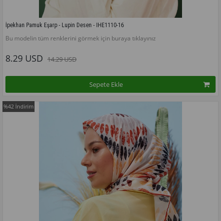
İpekhan Pamuk Eşarp - Lupin Desen - IHE1110-16
Bu modelin tüm renklerini görmek için buraya tıklayınız
8.29 USD
14.29 USD
Sepete Ekle
%42
İndirim