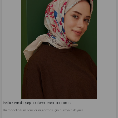
İpekhan Pamuk Eşarp - La Flores Desen - IHE1103-19
Bu modelin tüm renklerini görmek için buraya tıklayınız