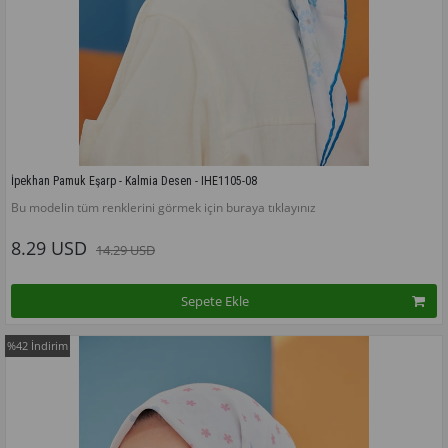
İpekhan Pamuk Eşarp - Kalmia Desen - IHE1105-08
Bu modelin tüm renklerini görmek için buraya tıklayınız
8.29 USD
14.29 USD
Sepete Ekle
%42
İndirim