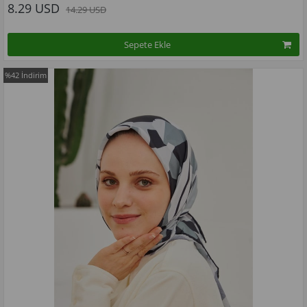
8.29 USD
14.29 USD
Sepete Ekle
%42
İndirim