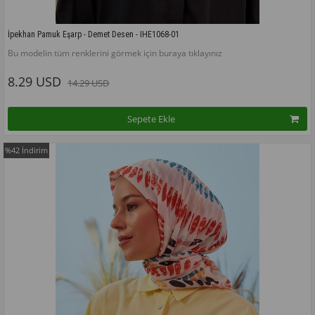
İpekhan Pamuk Eşarp - Demet Desen - IHE1068-01
Bu modelin tüm renklerini görmek için buraya tıklayınız
8.29 USD
14.29 USD
Sepete Ekle
%42
İndirim