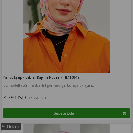
Pamuk Eşarp - İpekhan Daphne Modeli  - IHE1108-19
Bu modelin tüm renklerini görmek için buraya tıklayınız
8.29 USD
14.29 USD
Sepete Ekle
%42
İndirim