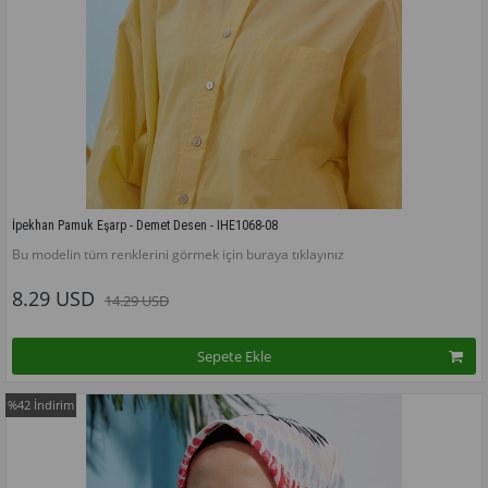
İpekhan Pamuk Eşarp - Demet Desen - IHE1068-08
Bu modelin tüm renklerini görmek için buraya tıklayınız
8.29 USD
14.29 USD
Sepete Ekle
%42
İndirim