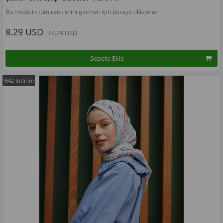
Bu modelin tüm renklerini görmek için buraya tıklayınız
8.29 USD
14.29 USD
Sepete Ekle
%42
İndirim