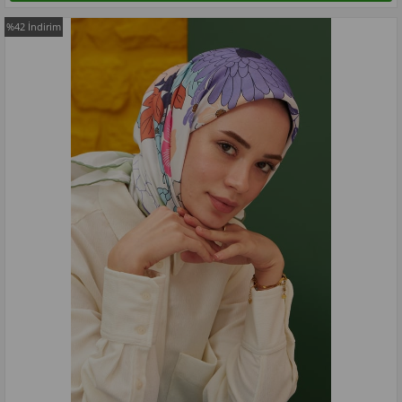
%42
İndirim