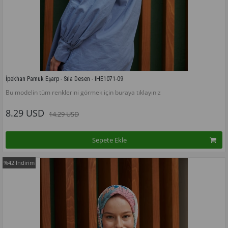
İpekhan Pamuk Eşarp - Sıla Desen - IHE1071-09
Bu modelin tüm renklerini görmek için buraya tıklayınız
8.29 USD
14.29 USD
Sepete Ekle
%42
İndirim