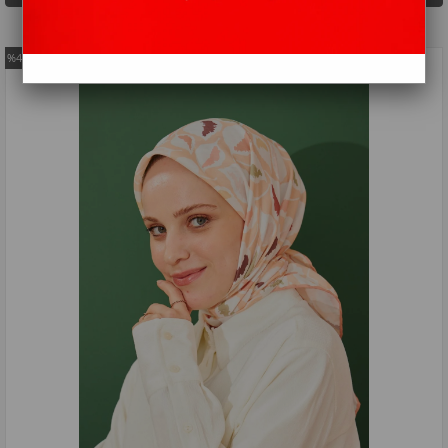
%42
İndirim