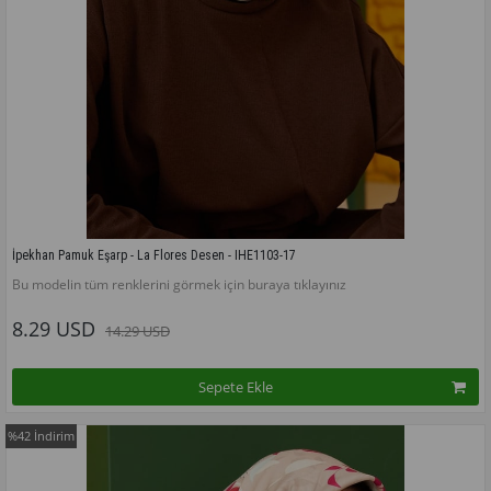
İpekhan Pamuk Eşarp - La Flores Desen - IHE1103-17
Bu modelin tüm renklerini görmek için buraya tıklayınız
8.29 USD
14.29 USD
Sepete Ekle
%42
İndirim