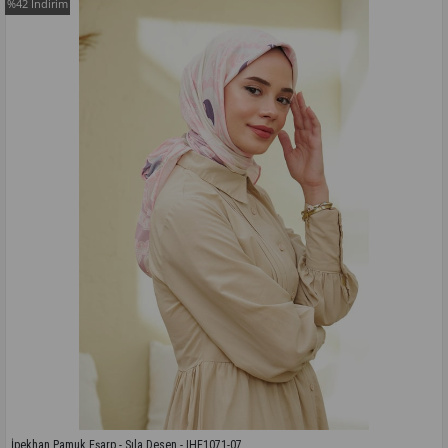
%42
İndirim
İpekhan Pamuk Eşarp - Sıla Desen - IHE1071-07