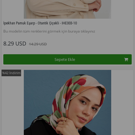
İpekhan Pamuk Eşarp - Otantik Çiçekli - IHE003-10
Bu modelin tüm renklerini görmek için buraya tıklayınız
8.29 USD
14.29 USD
Sepete Ekle
%42
İndirim