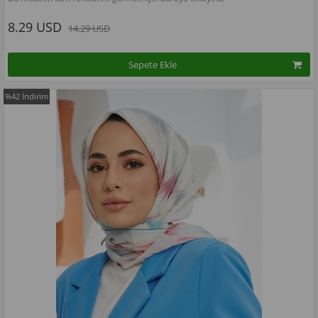
8.29 USD
14.29 USD
Sepete Ekle
%42
İndirim