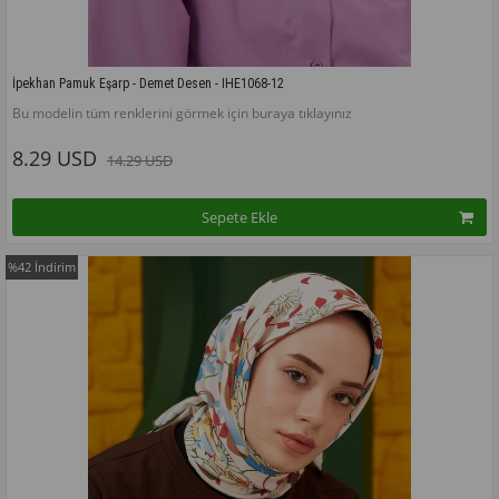
İpekhan Pamuk Eşarp - Demet Desen - IHE1068-12
Bu modelin tüm renklerini görmek için buraya tıklayınız
8.29 USD
14.29 USD
Sepete Ekle
%42
İndirim