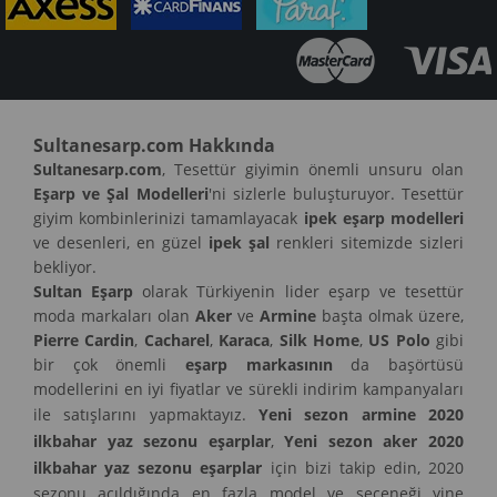
Sultanesarp.com Hakkında
Sultanesarp.com
, Tesettür giyimin önemli unsuru olan
Eşarp ve Şal Modelleri
'ni sizlerle buluşturuyor. Tesettür
giyim kombinlerinizi tamamlayacak
ipek eşarp modelleri
ve desenleri, en güzel
ipek şal
renkleri sitemizde sizleri
bekliyor.
Sultan Eşarp
olarak Türkiyenin lider eşarp ve tesettür
moda markaları olan
Aker
ve
Armine
başta olmak üzere,
Pierre Cardin
,
Cacharel
,
Karaca
,
Silk Home
,
US Polo
gibi
bir çok önemli
eşarp markasının
da başörtüsü
modellerini en iyi fiyatlar ve sürekli indirim kampanyaları
ile satışlarını yapmaktayız.
Yeni sezon armine 2020
ilkbahar yaz sezonu eşarplar
,
Yeni sezon aker 2020
ilkbahar yaz sezonu eşarplar
için bizi takip edin, 2020
sezonu açıldığında en fazla model ve seçeneği yine