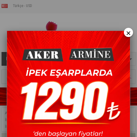
Türkçe - USD
×
Kategoriler
Sepetim
0
Ürün
ANASAYFA
>
ŞAL
>
İPEK SULTAN ŞAL
>
İPEK SULTAN MEDINE İPEĞI ŞAL
>
İPEK SULTAN MEDINE İPEĞI ŞAL - 41 KREM