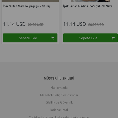
İpek Sultan Medine İpeği Şal - 34 Saks Mavisi
e İpeği Şal - 62 Bej
İpek Sultan Med
D
11.14 USD
11.14 U
20.00 USD
20.00 USD
ete Ekle
Sepete Ekle
S
MÜŞTERİ İLİŞKİLERİ
Hakkımızda
Mesafeli Satış Sözleşmesi
Gizlilik ve Güvenlik
İade ve İptal
Yurtdışı Kargoları Hakkında Bilgilendirme