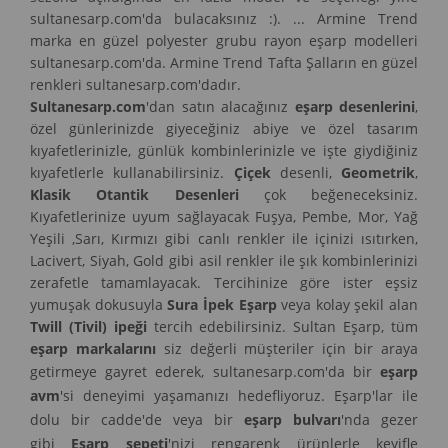
sultanesarp.com'da bulacaksınız :). ... Armine Trend
marka en güzel polyester grubu rayon eşarp modelleri
sultanesarp.com'da. Armine Trend Tafta Şalların en güzel
renkleri sultanesarp.com'dadır.
Sultanesarp.com
'dan satın alacağınız
eşarp desenlerini
,
özel günlerinizde giyeceğiniz abiye ve özel tasarım
kıyafetlerinizle, günlük kombinlerinizle ve işte giydiğiniz
kıyafetlerle kullanabilirsiniz.
Çiçek
desenli,
Geometrik
,
Klasik Otantik Desenleri
çok beğeneceksiniz.
Kıyafetlerinize uyum sağlayacak Fuşya, Pembe, Mor, Yağ
Yeşili ,Sarı, Kırmızı gibi canlı renkler ile içinizi ısıtırken,
Lacivert, Siyah, Gold gibi asil renkler ile şık kombinlerinizi
zerafetle tamamlayacak. Tercihinize göre ister eşsiz
yumuşak dokusuyla
Sura İpek Eşarp
veya kolay şekil alan
Twill (Tivil) ipeği
tercih edebilirsiniz. Sultan Eşarp, tüm
eşarp markalarını
siz değerli müşteriler için bir araya
getirmeye gayret ederek, sultanesarp.com'da bir
eşarp
avm
'si deneyimi yaşamanızı hedefliyoruz. Eşarp'lar ile
dolu bir cadde'de veya bir
eşarp bulvarı
'nda gezer
gibi
Eşarp sepeti
'nizi rengarenk ürünlerle keyifle