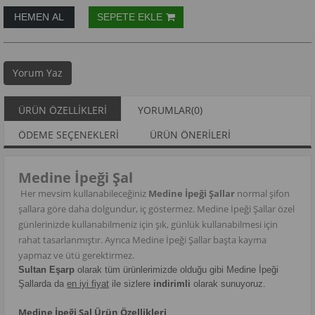
Yorum Yaz
ÜRÜN ÖZELLIKLERI
YORUMLAR
(0)
ÖDEME SEÇENEKLERI
ÜRÜN ÖNERILERI
Medine İpeği Şal
Her mevsim kullanabileceğiniz
Medine İpeği Şallar
normal şifon
şallara göre daha dolgundur, iç göstermez. Medine İpeği Şallar özel
günlerinizde kullanabilmeniz için şık, günlük kullanabilmesi için
rahat tasarlanmıştır. Ayrıca Medine İpeği Şallar başta kayma
yapmaz ve ütü gerektirmez.
Sultan Eşarp
olarak tüm ürünlerimizde olduğu gibi Medine İpeği
Şallarda da
en iyi fiyat
ile sizlere
indirimli
olarak sunuyoruz.
Medine İpeği Şal Ürün Özellikleri