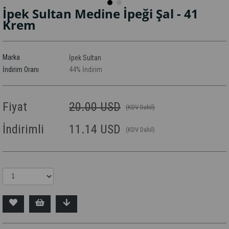
İpek Sultan Medine İpeği Şal - 41
Krem
Marka
İpek Sultan
İndirim Oranı
44
%
İndirim
Fiyat
20.00 USD
(KDV Dahil)
İndirimli
11.14 USD
(KDV Dahil)