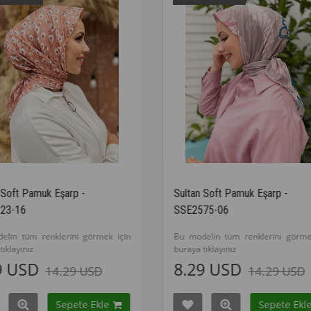
Sultan Soft Pamuk Eşarp -
Sultan Soft Pa
SSE2575-06
SSE2575-16
Bu modelin tüm renklerini görmek için
Bu modelin tüm 
buraya tıklayınız
buraya tıklayınız
8.29 USD
8.29 US
14.29 USD
Sepete Ekle