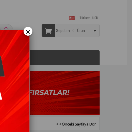
Türkçe - USD
×
Sepetim
0
Ürün
< < Önceki Sayfaya Dön