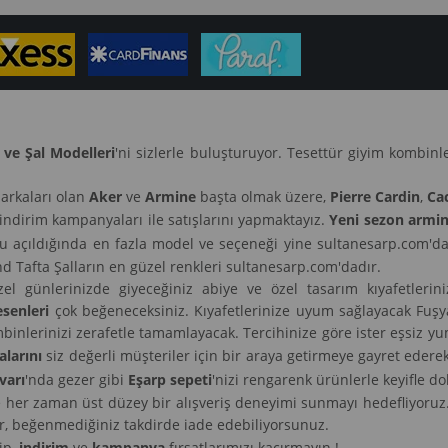
 ve Şal Modelleri
'ni sizlerle buluşturuyor. Tesettür giyim kombin
arkaları olan
Aker
ve
Armine
başta olmak üzere,
Pierre Cardin
,
Ca
 indirim kampanyaları ile satışlarını yapmaktayız.
Yeni sezon armin
nu açıldığında en fazla model ve seçeneği yine sultanesarp.com'da
 Tafta Şalların en güzel renkleri sultanesarp.com'dadır.
zel günlerinizde giyeceğiniz abiye ve özel tasarım kıyafetleriniz
esenleri
çok beğeneceksiniz. Kıyafetlerinize uyum sağlayacak Fuşya, 
ık kombinlerinizi zerafetle tamamlayacak. Tercihinize göre ister eşsiz
alarını
siz değerli müşteriler için bir araya getirmeye gayret eder
varı
'nda gezer gibi
Eşarp sepeti
'nizi rengarenk ürünlerle keyifle do
e her zaman üst düzey bir alışveriş deneyimi sunmayı hedefliyoruz
or, beğenmediğiniz takdirde iade edebiliyorsunuz.
ip,
indirim
ve
kampanya
fırsatlarımızı kaçırmayın !