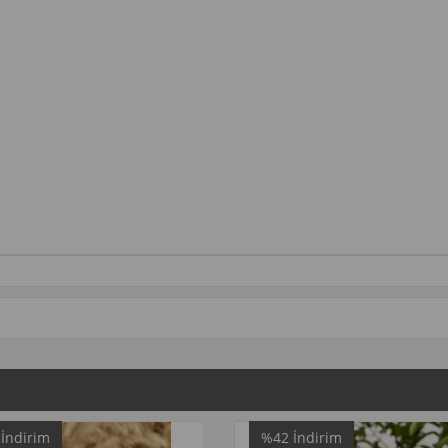
%42
İndirim
%42
İndirim