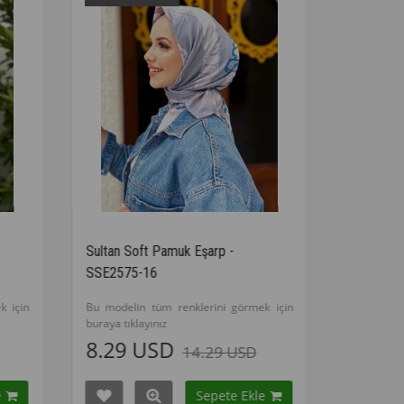
muk Eşarp -
Sultan Soft Pamuk Eşarp -
SSE2123-10
renklerini görmek için
Bu modelin tüm renklerini görmek için
buraya tıklayınız
D
8.29 USD
14.29 USD
14.29 USD
Sepete Ekle
Sepete Ekle