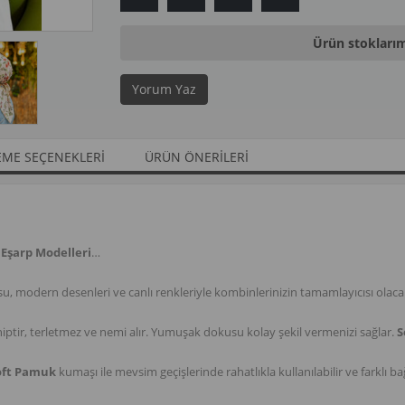
Ürün stokları
Yorum Yaz
ME SEÇENEKLERI
ÜRÜN ÖNERILERI
Eşarp Modelleri
…
, modern desenleri ve canlı renkleriyle kombinlerinizin tamamlayıcısı olaca
iptir, terletmez ve nemi alır. Yumuşak dokusu kolay şekil vermenizi sağlar.
S
oft Pamuk
kumaşı ile mevsim geçişlerinde rahatlıkla kullanılabilir ve farklı 