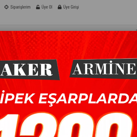
Siparişlerim
Üye Ol
Üye Girişi
KOTON EŞARP
ŞAL
AKSESUAR
FIRSAT
ARP
>
SULTAN SOFT PAMUK EŞARP - SSE2657-71