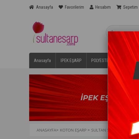
Anasayfa
Favorilerim
Hesabım
Sepetim
Anasayfa
İPEK EŞARP
POLYESTER EŞARPLAR
ANASAYFA
>
KOTON EŞARP
>
SULTAN SOFT PAMUK EŞ