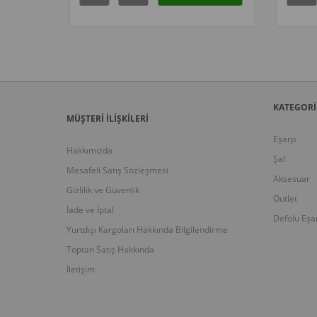
KATEGORİ
MÜŞTERİ İLİŞKİLERİ
Eşarp
Hakkımızda
Şal
Mesafeli Satış Sözleşmesi
Aksesuar
Gizlilik ve Güvenlik
Outlet
İade ve İptal
Defolu Eşa
Yurtdışı Kargoları Hakkında Bilgilendirme
Toptan Satış Hakkında
İletişim