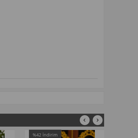
%42
İndirim