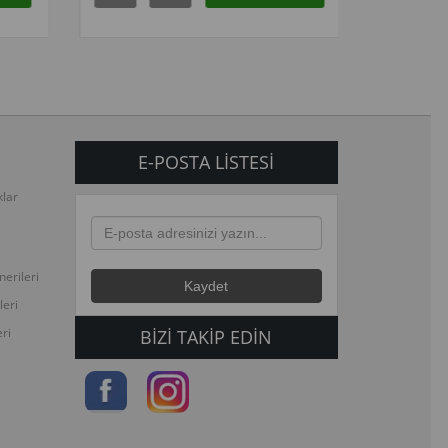
E-POSTA LISTESI
klar
erileri
leri
ri
BIZI TAKIP EDIN