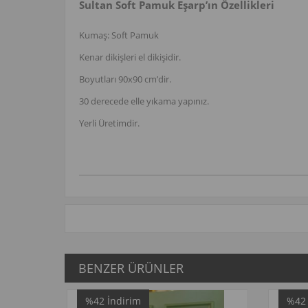
Sultan Soft Pamuk Eşarp’ın Özellikleri
Kumaş: Soft Pamuk
Kenar dikişleri el dikişidir.
Boyutları 90x90 cm’dir.
30 derecede elle yıkama yapınız.
Yerli Üretimdir.
BENZER ÜRÜNLER
im
%42
İndirim