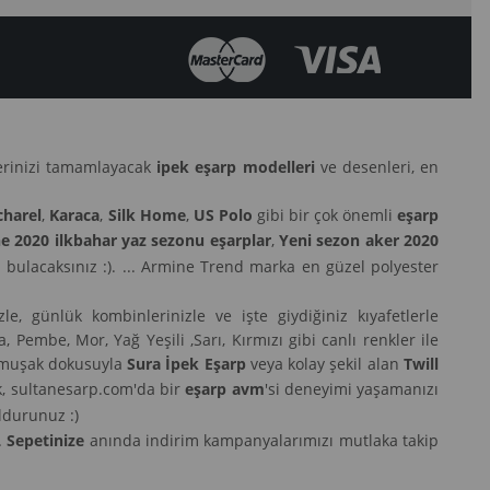
lerinizi tamamlayacak
ipek eşarp modelleri
ve desenleri, en
charel
,
Karaca
,
Silk Home
,
US Polo
gibi bir çok önemli
eşarp
e 2020 ilkbahar yaz sezonu eşarplar
,
Yeni sezon aker 2020
 bulacaksınız :). ... Armine Trend marka en güzel polyester
le, günlük kombinlerinizle ve işte giydiğiniz kıyafetlerle
Pembe, Mor, Yağ Yeşili ,Sarı, Kırmızı gibi canlı renkler ile
 yumuşak dokusuyla
Sura İpek Eşarp
veya kolay şekil alan
Twill
ek, sultanesarp.com'da bir
eşarp avm
'si deneyimi yaşamanızı
ldurunuz :)
.
Sepetinize
anında indirim kampanyalarımızı mutlaka takip