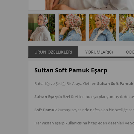
ÜRÜN ÖZELLIKLERI
YORUMLAR
(0)
ÖDE
Sultan Soft Pamuk Eşarp
Rahatlığı ve Şıklığı Bir Araya Getiren
Sultan Soft Pamuk 
Sultan Eşarp’a
özel üretilen bu eşarplar yumuşak dokusu
Soft Pamuk
kumaşı sayesinde nefes alan bir özelliğe sah
Her yaştan eşarp kullanıcısına hitap eden desenleri ve
S