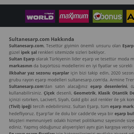
Sultanesarp.com Hakkında
Sultanesarp.com
, Tesettür giyimin önemli unsuru olan
Eşarp
güzel
ipek şal
renkleri sitemizde sizleri bekliyor.
Sultan Eşarp
olarak Türkiyenin lider eşarp ve tesettür moda m
markasının
da başörtüsü modellerini en iyi fiyatlar ve sürekli
ilkbahar yaz sezonu eşarplar
için bizi takip edin, 2020 sezo
grubu rayon eşarp modelleri sultanesarp.com'da. Armine Trend
Sultanesarp.com
'dan satın alacağınız
eşarp desenlerini
, ö
kullanabilirsiniz.
Çiçek
desenli,
Geometrik
,
Klasik Otantik D
içinizi ısıtırken, Lacivert, Siyah, Gold gibi asil renkler ile ş
(Tivil) ipeği
tercih edebilirsiniz. Sultan Eşarp, tüm
eşarp mark
hedefliyoruz. Eşarp'lar ile dolu bir cadde'de veya bir
eşarp bul
Müşteri memnuniyeti odaklı hizmet politikamız sayesinde siz
ediniz. Yapmış olduğunuz alışverişleri aynı gün kargoya veriy
En ucuz eşarp fiyatları
için kategorilerimizi mutlaka ziyaret ed