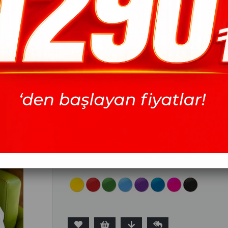
Sultan Soft Pamuk Eşarp -
Marka
Sultan Eşarp
İndirim Oranı
27
%
İndirim
Fiyat
11.43 USD
(KDV Dahil)
İndirimli
8.29 USD
(KDV Dahil)
Bu modelin tüm renklerini görmek için buraya tıklayınız